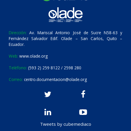
Dirección:
Av. Mariscal Antonio José de Sucre N58-63 y
Fernández Salvador Edif. Olade – San Carlos, Quito –
Ecuador.
Web:
www.olade.org
Teléfono:
(593 2) 259 8122 / 2598 280
Correo:
centro.documentacion@olade.org
Tweets by cubemediaco