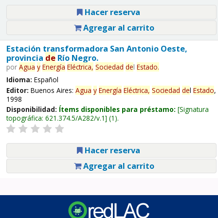
Hacer reserva
Agregar al carrito
Estación transformadora San Antonio Oeste,
provincia
de
Río Negro.
por
Agua
y
Energía
Eléctrica,
Sociedad
de
l
Estado
.
Idioma:
Español
Editor:
Buenos Aires:
Agua
y
Energía
Eléctrica,
Sociedad
de
l
Estado
,
1998
Disponibilidad:
Ítems disponibles para préstamo:
Signatura
topográfica:
621.374.5/A282/v.1
(1).
Hacer reserva
Agregar al carrito