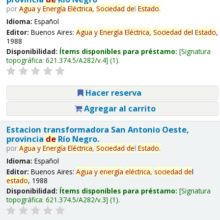
por
Agua
y
Energía
Eléctrica,
Sociedad
de
l
Estado
.
Idioma:
Español
Editor:
Buenos Aires:
Agua
y
Energía
Eléctrica,
Sociedad
de
l
Estado
,
1988
Disponibilidad:
Ítems disponibles para préstamo:
Signatura
topográfica:
621.374.5/A282/v.4
(1).
Hacer reserva
Agregar al carrito
Estacion transformadora San Antonio Oeste,
provincia
de
Río Negro.
por
Agua
y
Energía
Eléctrica,
Sociedad
de
l
Estado
.
Idioma:
Español
Editor:
Buenos Aires:
Agua
y
energía
eléctrica,
sociedad
de
l
estado
, 1988
Disponibilidad:
Ítems disponibles para préstamo:
Signatura
topográfica:
621.374.5/A282/v.3
(1).