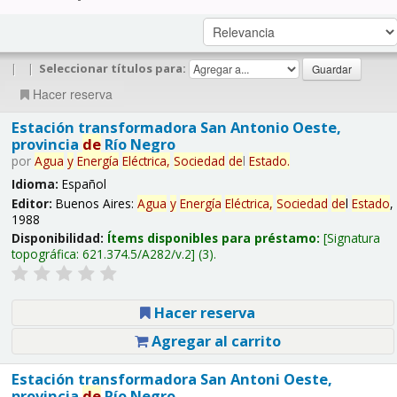
|
|
Seleccionar títulos para:
Hacer reserva
Estación transformadora San Antonio Oeste,
provincia
de
Río Negro
por
Agua
y
Energía
Eléctrica,
Sociedad
de
l
Estado
.
Idioma:
Español
Editor:
Buenos Aires:
Agua
y
Energía
Eléctrica,
Sociedad
de
l
Estado
,
1988
Disponibilidad:
Ítems disponibles para préstamo:
Signatura
topográfica:
621.374.5/A282/v.2
(3).
Hacer reserva
Agregar al carrito
Estación transformadora San Antoni Oeste,
provincia
de
Río Negro