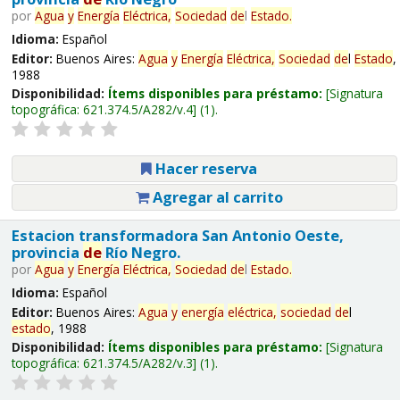
por
Agua
y
Energía
Eléctrica,
Sociedad
de
l
Estado
.
Idioma:
Español
Editor:
Buenos Aires:
Agua
y
Energía
Eléctrica,
Sociedad
de
l
Estado
,
1988
Disponibilidad:
Ítems disponibles para préstamo:
Signatura
topográfica:
621.374.5/A282/v.4
(1).
Hacer reserva
Agregar al carrito
Estacion transformadora San Antonio Oeste,
provincia
de
Río Negro.
por
Agua
y
Energía
Eléctrica,
Sociedad
de
l
Estado
.
Idioma:
Español
Editor:
Buenos Aires:
Agua
y
energía
eléctrica,
sociedad
de
l
estado
, 1988
Disponibilidad:
Ítems disponibles para préstamo:
Signatura
topográfica:
621.374.5/A282/v.3
(1).