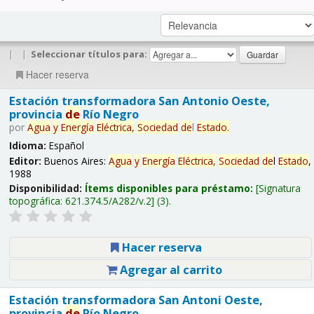
|
|
Seleccionar títulos para:
Hacer reserva
Estación transformadora San Antonio Oeste,
provincia
de
Río Negro
por
Agua
y
Energía
Eléctrica,
Sociedad
de
l
Estado
.
Idioma:
Español
Editor:
Buenos Aires:
Agua
y
Energía
Eléctrica,
Sociedad
de
l
Estado
,
1988
Disponibilidad:
Ítems disponibles para préstamo:
Signatura
topográfica:
621.374.5/A282/v.2
(3).
Hacer reserva
Agregar al carrito
Estación transformadora San Antoni Oeste,
provincia
de
Río Negro