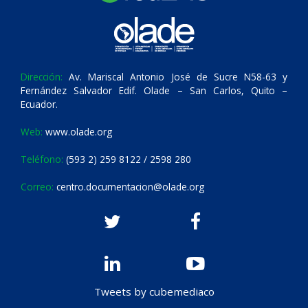
Dirección:
Av. Mariscal Antonio José de Sucre N58-63 y
Fernández Salvador Edif. Olade – San Carlos, Quito –
Ecuador.
Web:
www.olade.org
Teléfono:
(593 2) 259 8122 / 2598 280
Correo:
centro.documentacion@olade.org
Tweets by cubemediaco