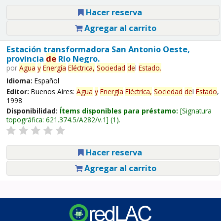
Hacer reserva
Agregar al carrito
Estación transformadora San Antonio Oeste,
provincia
de
Río Negro.
por
Agua
y
Energía
Eléctrica,
Sociedad
de
l
Estado
.
Idioma:
Español
Editor:
Buenos Aires:
Agua
y
Energía
Eléctrica,
Sociedad
de
l
Estado
,
1998
Disponibilidad:
Ítems disponibles para préstamo:
Signatura
topográfica:
621.374.5/A282/v.1
(1).
Hacer reserva
Agregar al carrito