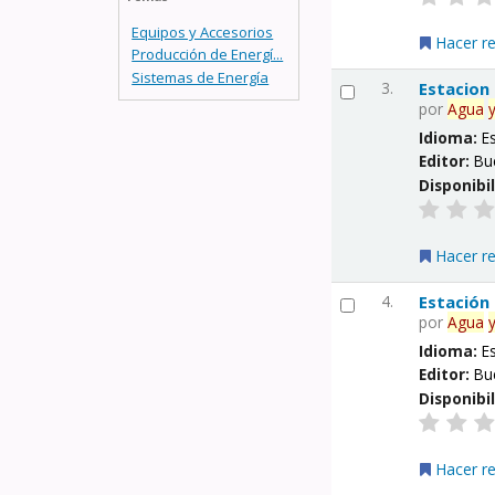
Equipos y Accesorios
Hacer r
Producción de Energí...
Sistemas de Energía
3.
Estacion
por
Agua
Idioma:
E
Editor:
Bu
Disponibi
Hacer r
4.
Estación
por
Agua
Idioma:
E
Editor:
Bu
Disponibi
Hacer r