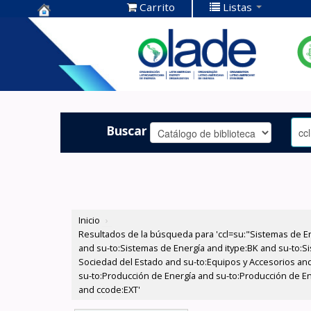
Carrito
Listas
Centro de
Documentación
OLADE -
Buscar
Inicio
›
Resultados de la búsqueda para 'ccl=su:"Sistemas de E
and su-to:Sistemas de Energía and itype:BK and su-to:Si
Sociedad del Estado and su-to:Equipos y Accesorios and
su-to:Producción de Energía and su-to:Producción de En
and ccode:EXT'