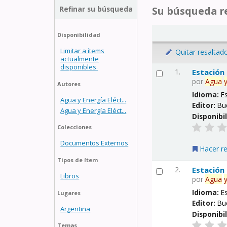
Refinar su búsqueda
Su búsqueda re
Disponibilidad
Limitar a ítems
Quitar resaltad
actualmente
disponibles.
1.
Estación
por
Agua
Autores
Idioma:
E
Agua y Energía Eléct...
Editor:
Bu
Agua y Energía Eléct...
Disponibi
Colecciones
Documentos Externos
Hacer r
Tipos de ítem
2.
Estación
Libros
por
Agua
Idioma:
E
Lugares
Editor:
Bu
Argentina
Disponibi
Temas