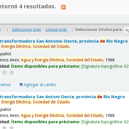
tornó 4 resultados.
|
Seleccionar todo
Limpiar todo
|
Seleccionar títulos para:
o
 transformadora San Antonio Oeste, provincia
de
Río Negro
y
Energía
Eléctrica,
Sociedad
de
l
Estado
.
spañol
enos Aires:
Agua
y
Energía
Eléctrica,
Sociedad
de
l
Estado
, 1988
lidad:
Ítems disponibles para préstamo:
Signatura topográfica:
62
eserva
Agregar al carrito
 transformadora San Antoni Oeste, provincia
de
Río Negro
y
Energía
Eléctrica,
Sociedad
de
l
Estado
.
spañol
enos Aires:
Agua
y
Energía
Eléctrica,
Sociedad
de
l
Estado
, 1988
lidad:
Ítems disponibles para préstamo:
Signatura topográfica:
62