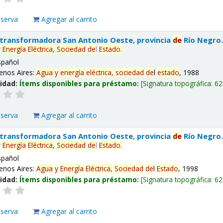
eserva
Agregar al carrito
 transformadora San Antonio Oeste, provincia
de
Río Negro
y
Energía
Eléctrica,
Sociedad
de
l
Estado
.
spañol
enos Aires:
Agua
y
energía
eléctrica,
sociedad
de
l
estado
, 1988
lidad:
Ítems disponibles para préstamo:
Signatura topográfica:
62
eserva
Agregar al carrito
 transformadora San Antonio Oeste, provincia
de
Río Negro
y
Energía
Eléctrica,
Sociedad
de
l
Estado
.
spañol
enos Aires:
Agua
y
Energía
Eléctrica,
Sociedad
de
l
Estado
, 1998
lidad:
Ítems disponibles para préstamo:
Signatura topográfica:
62
eserva
Agregar al carrito