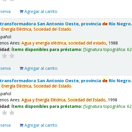
eserva
Agregar al carrito
 transformadora San Antonio Oeste, provincia
de
Río Negro
y
Energía
Eléctrica,
Sociedad
de
l
Estado
.
spañol
enos Aires:
Agua
y
energía
eléctrica,
sociedad
de
l
estado
, 1988
lidad:
Ítems disponibles para préstamo:
Signatura topográfica:
62
eserva
Agregar al carrito
 transformadora San Antonio Oeste, provincia
de
Río Negro
y
Energía
Eléctrica,
Sociedad
de
l
Estado
.
spañol
enos Aires:
Agua
y
Energía
Eléctrica,
Sociedad
de
l
Estado
, 1998
lidad:
Ítems disponibles para préstamo:
Signatura topográfica:
62
eserva
Agregar al carrito