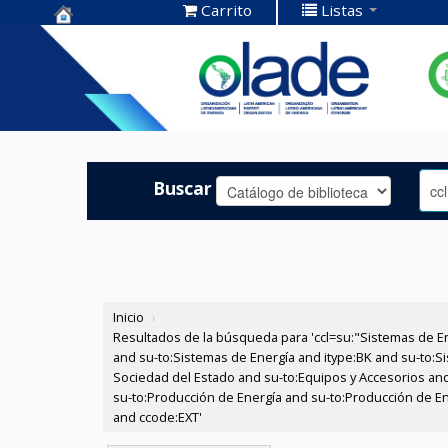
Carrito
Listas
Centro de
Documentación
OLADE -
Buscar
Inicio
›
Resultados de la búsqueda para 'ccl=su:"Sistemas de E
and su-to:Sistemas de Energía and itype:BK and su-to:Si
Sociedad del Estado and su-to:Equipos y Accesorios and
su-to:Producción de Energía and su-to:Producción de En
and ccode:EXT'