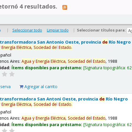
tornó 4 resultados.
|
Seleccionar todo
Limpiar todo
|
Seleccionar títulos para:
o
 transformadora San Antonio Oeste, provincia
de
Río Negro
y
Energía
Eléctrica,
Sociedad
de
l
Estado
.
spañol
enos Aires:
Agua
y
Energía
Eléctrica,
Sociedad
de
l
Estado
, 1988
lidad:
Ítems disponibles para préstamo:
Signatura topográfica:
62
eserva
Agregar al carrito
 transformadora San Antoni Oeste, provincia
de
Río Negro
y
Energía
Eléctrica,
Sociedad
de
l
Estado
.
spañol
enos Aires:
Agua
y
Energía
Eléctrica,
Sociedad
de
l
Estado
, 1988
lidad:
Ítems disponibles para préstamo:
Signatura topográfica:
62