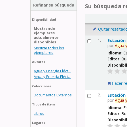
Refinar su búsqueda
Su búsqueda re
Disponibilidad
Mostrando
Quitar resaltad
ejemplares
actualmente
1.
Estación
disponibles
por
Agua
Mostrar todos los
ejemplares
Idioma:
E
Editor:
Bu
Autores
Disponibi
Agua y Energía Eléct...
Agua y Energía Eléct...
Hacer r
Colecciones
2.
Estación
Documentos Externos
por
Agua
Tipos de ítem
Idioma:
E
Libros
Editor:
Bu
Disponibi
Lugares