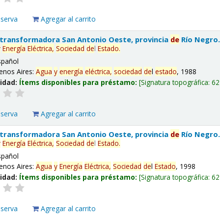
eserva
Agregar al carrito
 transformadora San Antonio Oeste, provincia
de
Río Negro
y
Energía
Eléctrica,
Sociedad
de
l
Estado
.
spañol
enos Aires:
Agua
y
energía
eléctrica,
sociedad
de
l
estado
, 1988
lidad:
Ítems disponibles para préstamo:
Signatura topográfica:
62
eserva
Agregar al carrito
 transformadora San Antonio Oeste, provincia
de
Río Negro
y
Energía
Eléctrica,
Sociedad
de
l
Estado
.
spañol
enos Aires:
Agua
y
Energía
Eléctrica,
Sociedad
de
l
Estado
, 1998
lidad:
Ítems disponibles para préstamo:
Signatura topográfica:
62
eserva
Agregar al carrito