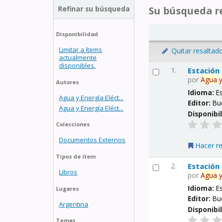
Refinar su búsqueda
Su búsqueda re
Disponibilidad
Limitar a ítems
Quitar resaltad
actualmente
disponibles.
1.
Estación
por
Agua
Autores
Idioma:
E
Agua y Energía Eléct...
Editor:
Bu
Agua y Energía Eléct...
Disponibi
Colecciones
Documentos Externos
Hacer r
Tipos de ítem
2.
Estación
Libros
por
Agua
Idioma:
E
Lugares
Editor:
Bu
Argentina
Disponibi
Temas