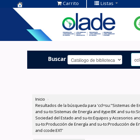
Carrito
Listas
Centro de
Documentación
OLADE -
Buscar
Inicio
›
Resultados de la búsqueda para 'ccl=su:"Sistemas de E
and su-to:Sistemas de Energía and itype:BK and su-to:Si
Sociedad del Estado and su-to:Equipos y Accesorios and
su-to:Producción de Energía and su-to:Producción de En
and ccode:EXT'