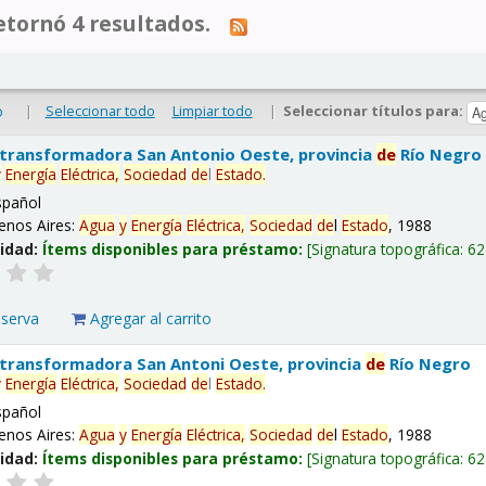
tornó 4 resultados.
|
Seleccionar todo
Limpiar todo
|
Seleccionar títulos para:
o
 transformadora San Antonio Oeste, provincia
de
Río Negro
y
Energía
Eléctrica,
Sociedad
de
l
Estado
.
spañol
enos Aires:
Agua
y
Energía
Eléctrica,
Sociedad
de
l
Estado
, 1988
lidad:
Ítems disponibles para préstamo:
Signatura topográfica:
62
eserva
Agregar al carrito
 transformadora San Antoni Oeste, provincia
de
Río Negro
y
Energía
Eléctrica,
Sociedad
de
l
Estado
.
spañol
enos Aires:
Agua
y
Energía
Eléctrica,
Sociedad
de
l
Estado
, 1988
lidad:
Ítems disponibles para préstamo:
Signatura topográfica:
62