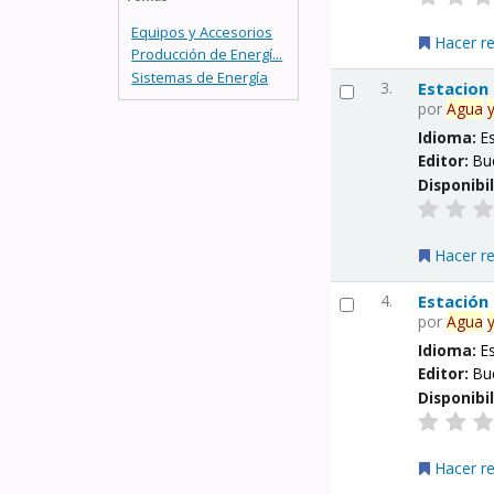
Equipos y Accesorios
Hacer r
Producción de Energí...
Sistemas de Energía
3.
Estacion
por
Agua
Idioma:
E
Editor:
Bu
Disponibi
Hacer r
4.
Estación
por
Agua
Idioma:
E
Editor:
Bu
Disponibi
Hacer r