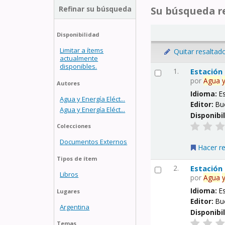
Refinar su búsqueda
Su búsqueda re
Disponibilidad
Limitar a ítems
Quitar resaltad
actualmente
disponibles.
1.
Estación
por
Agua
Autores
Idioma:
E
Agua y Energía Eléct...
Editor:
Bu
Agua y Energía Eléct...
Disponibi
Colecciones
Documentos Externos
Hacer r
Tipos de ítem
2.
Estación
Libros
por
Agua
Idioma:
E
Lugares
Editor:
Bu
Argentina
Disponibi
Temas