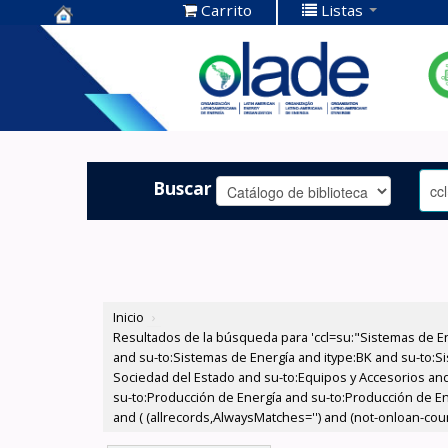
Carrito
Listas
Centro de
Documentación
OLADE -
Buscar
Inicio
›
Resultados de la búsqueda para 'ccl=su:"Sistemas de E
and su-to:Sistemas de Energía and itype:BK and su-to:Si
Sociedad del Estado and su-to:Equipos y Accesorios and
su-to:Producción de Energía and su-to:Producción de En
and ( (allrecords,AlwaysMatches='') and (not-onloan-count