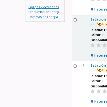
Equipos y Accesorios
Hacer r
Producción de Energí...
Sistemas de Energía
3.
Estacion
por
Agua
Idioma:
E
Editor:
Bu
Disponibi
Hacer r
4.
Estación
por
Agua
Idioma:
E
Editor:
Bu
Disponibi
Hacer r