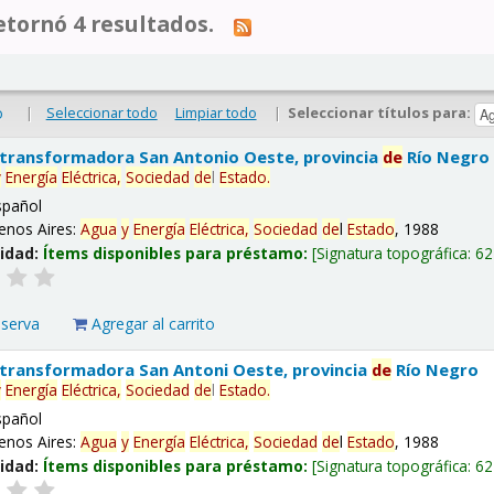
tornó 4 resultados.
|
Seleccionar todo
Limpiar todo
|
Seleccionar títulos para:
o
 transformadora San Antonio Oeste, provincia
de
Río Negro
y
Energía
Eléctrica,
Sociedad
de
l
Estado
.
spañol
enos Aires:
Agua
y
Energía
Eléctrica,
Sociedad
de
l
Estado
, 1988
lidad:
Ítems disponibles para préstamo:
Signatura topográfica:
62
eserva
Agregar al carrito
 transformadora San Antoni Oeste, provincia
de
Río Negro
y
Energía
Eléctrica,
Sociedad
de
l
Estado
.
spañol
enos Aires:
Agua
y
Energía
Eléctrica,
Sociedad
de
l
Estado
, 1988
lidad:
Ítems disponibles para préstamo:
Signatura topográfica:
62