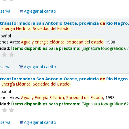
eserva
Agregar al carrito
 transformadora San Antonio Oeste, provincia
de
Río Negro
y
Energía
Eléctrica,
Sociedad
de
l
Estado
.
spañol
enos Aires:
Agua
y
energía
eléctrica,
sociedad
de
l
estado
, 1988
lidad:
Ítems disponibles para préstamo:
Signatura topográfica:
62
eserva
Agregar al carrito
 transformadora San Antonio Oeste, provincia
de
Río Negro
y
Energía
Eléctrica,
Sociedad
de
l
Estado
.
spañol
enos Aires:
Agua
y
Energía
Eléctrica,
Sociedad
de
l
Estado
, 1998
lidad:
Ítems disponibles para préstamo:
Signatura topográfica:
62
eserva
Agregar al carrito