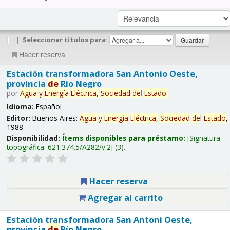
|
|
Seleccionar títulos para:
Hacer reserva
Estación transformadora San Antonio Oeste,
provincia
de
Río Negro
por
Agua
y
Energía
Eléctrica,
Sociedad
de
l
Estado
.
Idioma:
Español
Editor:
Buenos Aires:
Agua
y
Energía
Eléctrica,
Sociedad
de
l
Estado
,
1988
Disponibilidad:
Ítems disponibles para préstamo:
Signatura
topográfica:
621.374.5/A282/v.2
(3).
Hacer reserva
Agregar al carrito
Estación transformadora San Antoni Oeste,
provincia
de
Río Negro