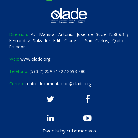
Dirección:
Av. Mariscal Antonio José de Sucre N58-63 y
Fernández Salvador Edif. Olade – San Carlos, Quito –
Ecuador.
Web:
www.olade.org
Teléfono:
(593 2) 259 8122 / 2598 280
Correo:
centro.documentacion@olade.org
Tweets by cubemediaco