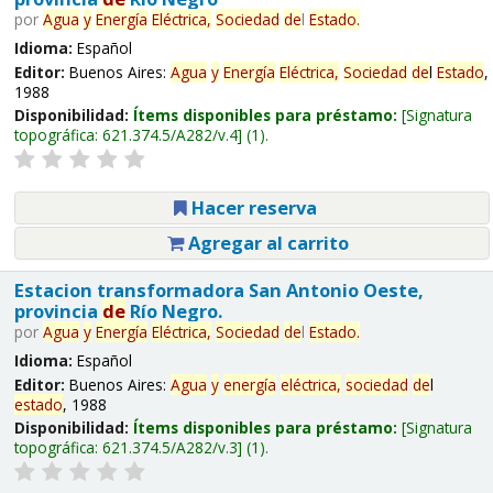
por
Agua
y
Energía
Eléctrica,
Sociedad
de
l
Estado
.
Idioma:
Español
Editor:
Buenos Aires:
Agua
y
Energía
Eléctrica,
Sociedad
de
l
Estado
,
1988
Disponibilidad:
Ítems disponibles para préstamo:
Signatura
topográfica:
621.374.5/A282/v.4
(1).
Hacer reserva
Agregar al carrito
Estacion transformadora San Antonio Oeste,
provincia
de
Río Negro.
por
Agua
y
Energía
Eléctrica,
Sociedad
de
l
Estado
.
Idioma:
Español
Editor:
Buenos Aires:
Agua
y
energía
eléctrica,
sociedad
de
l
estado
, 1988
Disponibilidad:
Ítems disponibles para préstamo:
Signatura
topográfica:
621.374.5/A282/v.3
(1).