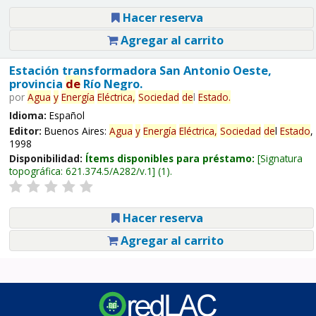
Hacer reserva
Agregar al carrito
Estación transformadora San Antonio Oeste,
provincia
de
Río Negro.
por
Agua
y
Energía
Eléctrica,
Sociedad
de
l
Estado
.
Idioma:
Español
Editor:
Buenos Aires:
Agua
y
Energía
Eléctrica,
Sociedad
de
l
Estado
,
1998
Disponibilidad:
Ítems disponibles para préstamo:
Signatura
topográfica:
621.374.5/A282/v.1
(1).
Hacer reserva
Agregar al carrito