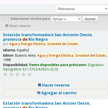
|
|
Seleccionar títulos para:
Hacer reserva
Estación transformadora San Antonio Oeste,
provincia
de
Río Negro
por
Agua
y
Energía
Eléctrica,
Sociedad
de
l
Estado
.
Idioma:
Español
Editor:
Buenos Aires:
Agua
y
Energía
Eléctrica,
Sociedad
de
l
Estado
,
1988
Disponibilidad:
Ítems disponibles para préstamo:
Signatura
topográfica:
621.374.5/A282/v.2
(3).
Hacer reserva
Agregar al carrito
Estación transformadora San Antoni Oeste,
provincia
de
Río Negro