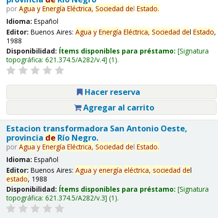
por
Agua
y
Energía
Eléctrica,
Sociedad
de
l
Estado
.
Idioma:
Español
Editor:
Buenos Aires:
Agua
y
Energía
Eléctrica,
Sociedad
de
l
Estado
,
1988
Disponibilidad:
Ítems disponibles para préstamo:
Signatura
topográfica:
621.374.5/A282/v.4
(1).
Hacer reserva
Agregar al carrito
Estacion transformadora San Antonio Oeste,
provincia
de
Río Negro.
por
Agua
y
Energía
Eléctrica,
Sociedad
de
l
Estado
.
Idioma:
Español
Editor:
Buenos Aires:
Agua
y
energía
eléctrica,
sociedad
de
l
estado
, 1988
Disponibilidad:
Ítems disponibles para préstamo:
Signatura
topográfica:
621.374.5/A282/v.3
(1).