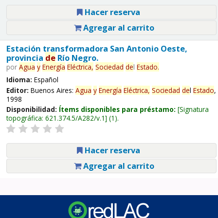
Hacer reserva
Agregar al carrito
Estación transformadora San Antonio Oeste,
provincia
de
Río Negro.
por
Agua
y
Energía
Eléctrica,
Sociedad
de
l
Estado
.
Idioma:
Español
Editor:
Buenos Aires:
Agua
y
Energía
Eléctrica,
Sociedad
de
l
Estado
,
1998
Disponibilidad:
Ítems disponibles para préstamo:
Signatura
topográfica:
621.374.5/A282/v.1
(1).
Hacer reserva
Agregar al carrito