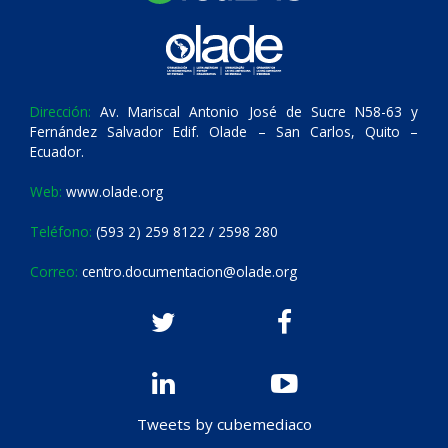
Dirección:
Av. Mariscal Antonio José de Sucre N58-63 y
Fernández Salvador Edif. Olade – San Carlos, Quito –
Ecuador.
Web:
www.olade.org
Teléfono:
(593 2) 259 8122 / 2598 280
Correo:
centro.documentacion@olade.org
Tweets by cubemediaco