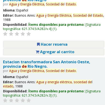
por
Agua
y
Energía
Eléctrica,
Sociedad
de
l
Estado
.
Idioma:
Español
Editor:
Buenos Aires:
Agua
y
Energía
Eléctrica,
Sociedad
de
l
Estado
,
1988
Disponibilidad:
Ítems disponibles para préstamo:
Signatura
topográfica:
621.374.5/A282/v.4
(1).
Hacer reserva
Agregar al carrito
Estacion transformadora San Antonio Oeste,
provincia
de
Río Negro.
por
Agua
y
Energía
Eléctrica,
Sociedad
de
l
Estado
.
Idioma:
Español
Editor:
Buenos Aires:
Agua
y
energía
eléctrica,
sociedad
de
l
estado
, 1988
Disponibilidad:
Ítems disponibles para préstamo:
Signatura
topográfica:
621.374.5/A282/v.3
(1).