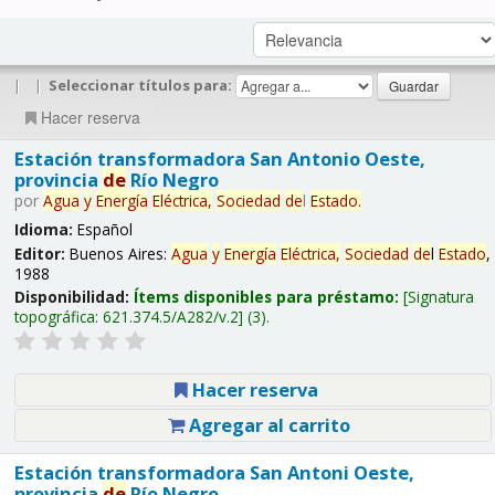
|
|
Seleccionar títulos para:
Hacer reserva
Estación transformadora San Antonio Oeste,
provincia
de
Río Negro
por
Agua
y
Energía
Eléctrica,
Sociedad
de
l
Estado
.
Idioma:
Español
Editor:
Buenos Aires:
Agua
y
Energía
Eléctrica,
Sociedad
de
l
Estado
,
1988
Disponibilidad:
Ítems disponibles para préstamo:
Signatura
topográfica:
621.374.5/A282/v.2
(3).
Hacer reserva
Agregar al carrito
Estación transformadora San Antoni Oeste,
provincia
de
Río Negro