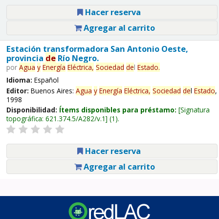
Hacer reserva
Agregar al carrito
Estación transformadora San Antonio Oeste,
provincia
de
Río Negro.
por
Agua
y
Energía
Eléctrica,
Sociedad
de
l
Estado
.
Idioma:
Español
Editor:
Buenos Aires:
Agua
y
Energía
Eléctrica,
Sociedad
de
l
Estado
,
1998
Disponibilidad:
Ítems disponibles para préstamo:
Signatura
topográfica:
621.374.5/A282/v.1
(1).
Hacer reserva
Agregar al carrito