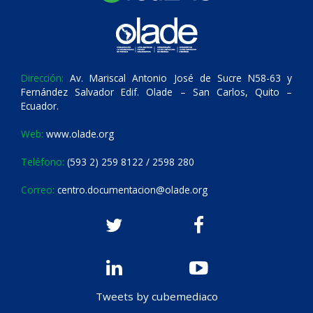
Dirección:
Av. Mariscal Antonio José de Sucre N58-63 y
Fernández Salvador Edif. Olade – San Carlos, Quito –
Ecuador.
Web:
www.olade.org
Teléfono:
(593 2) 259 8122 / 2598 280
Correo:
centro.documentacion@olade.org
Tweets by cubemediaco