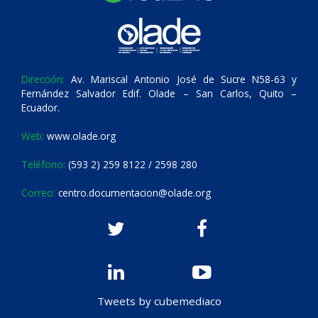
Dirección:
Av. Mariscal Antonio José de Sucre N58-63 y
Fernández Salvador Edif. Olade – San Carlos, Quito –
Ecuador.
Web:
www.olade.org
Teléfono:
(593 2) 259 8122 / 2598 280
Correo:
centro.documentacion@olade.org
Tweets by cubemediaco