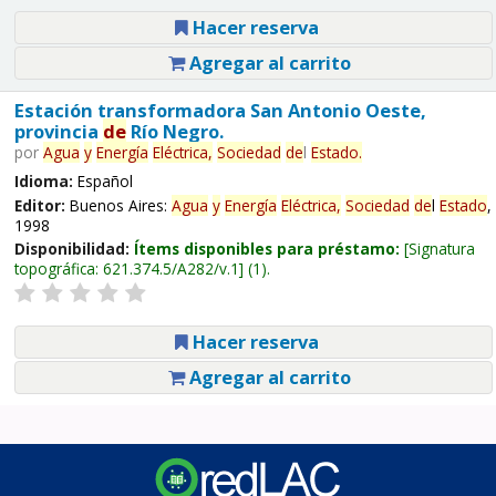
Hacer reserva
Agregar al carrito
Estación transformadora San Antonio Oeste,
provincia
de
Río Negro.
por
Agua
y
Energía
Eléctrica,
Sociedad
de
l
Estado
.
Idioma:
Español
Editor:
Buenos Aires:
Agua
y
Energía
Eléctrica,
Sociedad
de
l
Estado
,
1998
Disponibilidad:
Ítems disponibles para préstamo:
Signatura
topográfica:
621.374.5/A282/v.1
(1).
Hacer reserva
Agregar al carrito