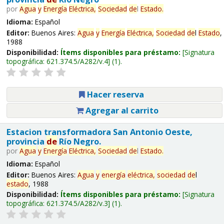
por
Agua
y
Energía
Eléctrica,
Sociedad
de
l
Estado
.
Idioma:
Español
Editor:
Buenos Aires:
Agua
y
Energía
Eléctrica,
Sociedad
de
l
Estado
,
1988
Disponibilidad:
Ítems disponibles para préstamo:
Signatura
topográfica:
621.374.5/A282/v.4
(1).
Hacer reserva
Agregar al carrito
Estacion transformadora San Antonio Oeste,
provincia
de
Río Negro.
por
Agua
y
Energía
Eléctrica,
Sociedad
de
l
Estado
.
Idioma:
Español
Editor:
Buenos Aires:
Agua
y
energía
eléctrica,
sociedad
de
l
estado
, 1988
Disponibilidad:
Ítems disponibles para préstamo:
Signatura
topográfica:
621.374.5/A282/v.3
(1).