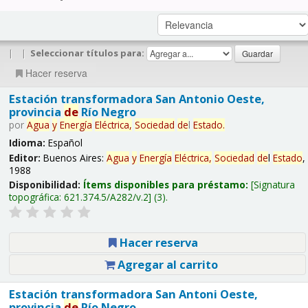
|
|
Seleccionar títulos para:
Hacer reserva
Estación transformadora San Antonio Oeste,
provincia
de
Río Negro
por
Agua
y
Energía
Eléctrica,
Sociedad
de
l
Estado
.
Idioma:
Español
Editor:
Buenos Aires:
Agua
y
Energía
Eléctrica,
Sociedad
de
l
Estado
,
1988
Disponibilidad:
Ítems disponibles para préstamo:
Signatura
topográfica:
621.374.5/A282/v.2
(3).
Hacer reserva
Agregar al carrito
Estación transformadora San Antoni Oeste,
provincia
de
Río Negro