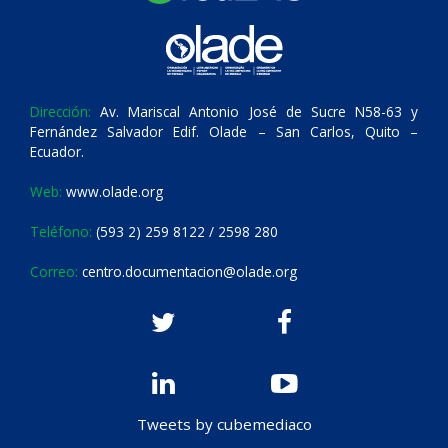
Dirección:
Av. Mariscal Antonio José de Sucre N58-63 y
Fernández Salvador Edif. Olade – San Carlos, Quito –
Ecuador.
Web:
www.olade.org
Teléfono:
(593 2) 259 8122 / 2598 280
Correo:
centro.documentacion@olade.org
Tweets by cubemediaco