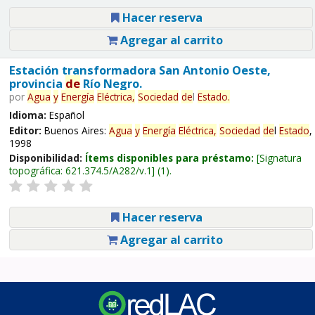
Hacer reserva
Agregar al carrito
Estación transformadora San Antonio Oeste,
provincia
de
Río Negro.
por
Agua
y
Energía
Eléctrica,
Sociedad
de
l
Estado
.
Idioma:
Español
Editor:
Buenos Aires:
Agua
y
Energía
Eléctrica,
Sociedad
de
l
Estado
,
1998
Disponibilidad:
Ítems disponibles para préstamo:
Signatura
topográfica:
621.374.5/A282/v.1
(1).
Hacer reserva
Agregar al carrito