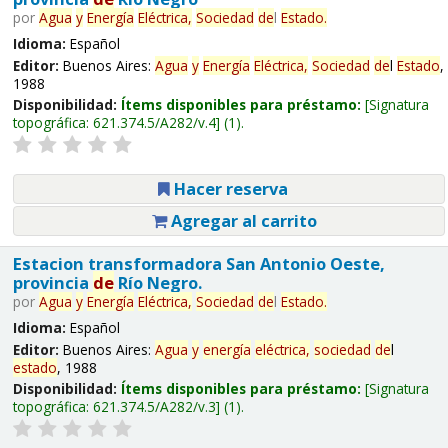
por
Agua
y
Energía
Eléctrica,
Sociedad
de
l
Estado
.
Idioma:
Español
Editor:
Buenos Aires:
Agua
y
Energía
Eléctrica,
Sociedad
de
l
Estado
,
1988
Disponibilidad:
Ítems disponibles para préstamo:
Signatura
topográfica:
621.374.5/A282/v.4
(1).
Hacer reserva
Agregar al carrito
Estacion transformadora San Antonio Oeste,
provincia
de
Río Negro.
por
Agua
y
Energía
Eléctrica,
Sociedad
de
l
Estado
.
Idioma:
Español
Editor:
Buenos Aires:
Agua
y
energía
eléctrica,
sociedad
de
l
estado
, 1988
Disponibilidad:
Ítems disponibles para préstamo:
Signatura
topográfica:
621.374.5/A282/v.3
(1).