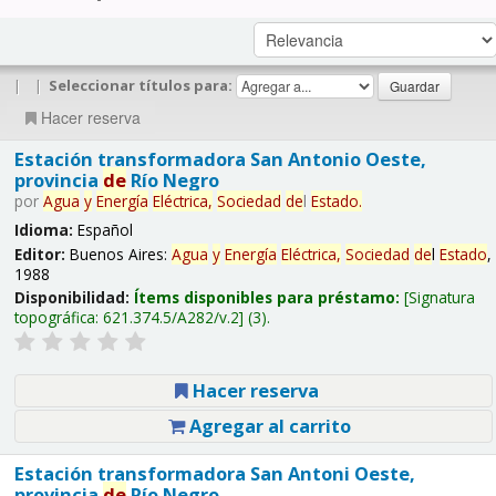
|
|
Seleccionar títulos para:
Hacer reserva
Estación transformadora San Antonio Oeste,
provincia
de
Río Negro
por
Agua
y
Energía
Eléctrica,
Sociedad
de
l
Estado
.
Idioma:
Español
Editor:
Buenos Aires:
Agua
y
Energía
Eléctrica,
Sociedad
de
l
Estado
,
1988
Disponibilidad:
Ítems disponibles para préstamo:
Signatura
topográfica:
621.374.5/A282/v.2
(3).
Hacer reserva
Agregar al carrito
Estación transformadora San Antoni Oeste,
provincia
de
Río Negro