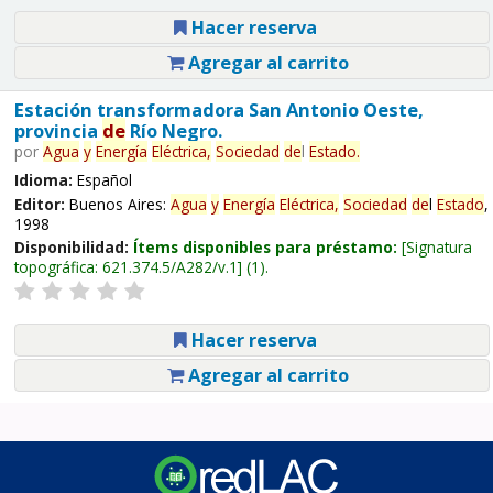
Hacer reserva
Agregar al carrito
Estación transformadora San Antonio Oeste,
provincia
de
Río Negro.
por
Agua
y
Energía
Eléctrica,
Sociedad
de
l
Estado
.
Idioma:
Español
Editor:
Buenos Aires:
Agua
y
Energía
Eléctrica,
Sociedad
de
l
Estado
,
1998
Disponibilidad:
Ítems disponibles para préstamo:
Signatura
topográfica:
621.374.5/A282/v.1
(1).
Hacer reserva
Agregar al carrito