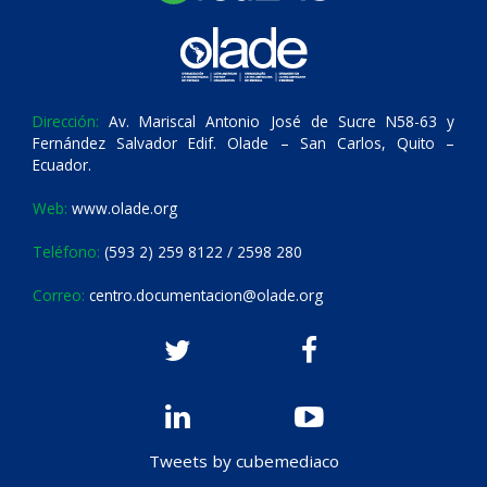
Dirección:
Av. Mariscal Antonio José de Sucre N58-63 y
Fernández Salvador Edif. Olade – San Carlos, Quito –
Ecuador.
Web:
www.olade.org
Teléfono:
(593 2) 259 8122 / 2598 280
Correo:
centro.documentacion@olade.org
Tweets by cubemediaco