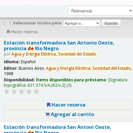
|
|
Seleccionar títulos para:
Hacer reserva
Estación transformadora San Antonio Oeste,
provincia
de
Río Negro
por
Agua
y
Energía
Eléctrica,
Sociedad
de
l
Estado
.
Idioma:
Español
Editor:
Buenos Aires:
Agua
y
Energía
Eléctrica,
Sociedad
de
l
Estado
,
1988
Disponibilidad:
Ítems disponibles para préstamo:
Signatura
topográfica:
621.374.5/A282/v.2
(3).
Hacer reserva
Agregar al carrito
Estación transformadora San Antoni Oeste,
provincia
de
Río Negro