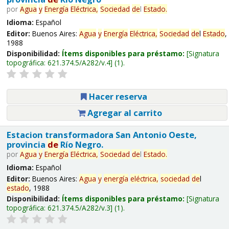
por
Agua
y
Energía
Eléctrica,
Sociedad
de
l
Estado
.
Idioma:
Español
Editor:
Buenos Aires:
Agua
y
Energía
Eléctrica,
Sociedad
de
l
Estado
,
1988
Disponibilidad:
Ítems disponibles para préstamo:
Signatura
topográfica:
621.374.5/A282/v.4
(1).
Hacer reserva
Agregar al carrito
Estacion transformadora San Antonio Oeste,
provincia
de
Río Negro.
por
Agua
y
Energía
Eléctrica,
Sociedad
de
l
Estado
.
Idioma:
Español
Editor:
Buenos Aires:
Agua
y
energía
eléctrica,
sociedad
de
l
estado
, 1988
Disponibilidad:
Ítems disponibles para préstamo:
Signatura
topográfica:
621.374.5/A282/v.3
(1).