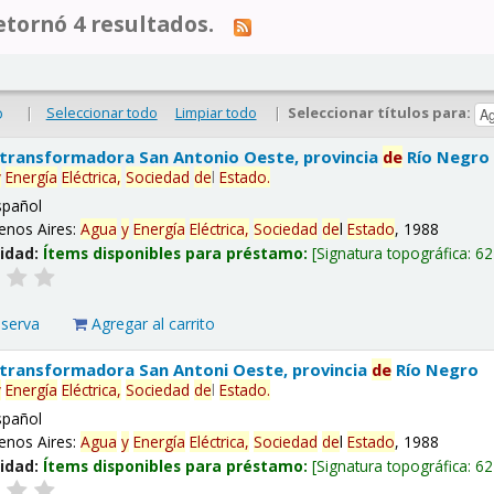
tornó 4 resultados.
|
Seleccionar todo
Limpiar todo
|
Seleccionar títulos para:
o
 transformadora San Antonio Oeste, provincia
de
Río Negro
y
Energía
Eléctrica,
Sociedad
de
l
Estado
.
spañol
enos Aires:
Agua
y
Energía
Eléctrica,
Sociedad
de
l
Estado
, 1988
lidad:
Ítems disponibles para préstamo:
Signatura topográfica:
62
eserva
Agregar al carrito
 transformadora San Antoni Oeste, provincia
de
Río Negro
y
Energía
Eléctrica,
Sociedad
de
l
Estado
.
spañol
enos Aires:
Agua
y
Energía
Eléctrica,
Sociedad
de
l
Estado
, 1988
lidad:
Ítems disponibles para préstamo:
Signatura topográfica:
62