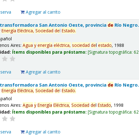
eserva
Agregar al carrito
 transformadora San Antonio Oeste, provincia
de
Río Negro
y
Energía
Eléctrica,
Sociedad
de
l
Estado
.
spañol
enos Aires:
Agua
y
energía
eléctrica,
sociedad
de
l
estado
, 1988
lidad:
Ítems disponibles para préstamo:
Signatura topográfica:
62
eserva
Agregar al carrito
 transformadora San Antonio Oeste, provincia
de
Río Negro
y
Energía
Eléctrica,
Sociedad
de
l
Estado
.
spañol
enos Aires:
Agua
y
Energía
Eléctrica,
Sociedad
de
l
Estado
, 1998
lidad:
Ítems disponibles para préstamo:
Signatura topográfica:
62
eserva
Agregar al carrito