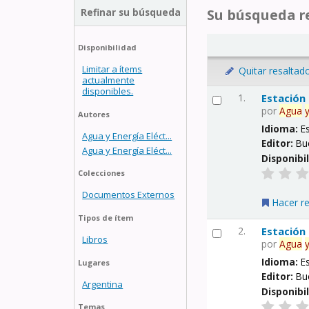
Refinar su búsqueda
Su búsqueda re
Disponibilidad
Limitar a ítems
Quitar resaltad
actualmente
disponibles.
1.
Estación
por
Agua
Autores
Idioma:
E
Agua y Energía Eléct...
Editor:
Bu
Agua y Energía Eléct...
Disponibi
Colecciones
Documentos Externos
Hacer r
Tipos de ítem
2.
Estación
Libros
por
Agua
Idioma:
E
Lugares
Editor:
Bu
Argentina
Disponibi
Temas