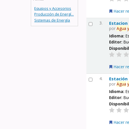
Equipos y Accesorios
Hacer r
Producción de Energí...
Sistemas de Energía
3.
Estacion
por
Agua
Idioma:
E
Editor:
Bu
Disponibi
Hacer r
4.
Estación
por
Agua
Idioma:
E
Editor:
Bu
Disponibi
Hacer r