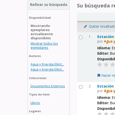
Refinar su búsqueda
Su búsqueda re
Disponibilidad
Mostrando
Quitar resaltad
ejemplares
actualmente
1.
Estación
disponibles
por
Agua
Mostrar todos los
ejemplares
Idioma:
E
Editor:
Bu
Autores
Disponibi
Agua y Energía Eléct...
Agua y Energía Eléct...
Hacer r
Colecciones
2.
Estación
Documentos Externos
por
Agua
Tipos de ítem
Idioma:
E
Libros
Editor:
Bu
Disponibi
Lugares