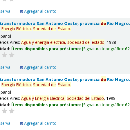
eserva
Agregar al carrito
 transformadora San Antonio Oeste, provincia
de
Río Negro
y
Energía
Eléctrica,
Sociedad
de
l
Estado
.
spañol
enos Aires:
Agua
y
energía
eléctrica,
sociedad
de
l
estado
, 1988
lidad:
Ítems disponibles para préstamo:
Signatura topográfica:
62
eserva
Agregar al carrito
 transformadora San Antonio Oeste, provincia
de
Río Negro
y
Energía
Eléctrica,
Sociedad
de
l
Estado
.
spañol
enos Aires:
Agua
y
Energía
Eléctrica,
Sociedad
de
l
Estado
, 1998
lidad:
Ítems disponibles para préstamo:
Signatura topográfica:
62
eserva
Agregar al carrito