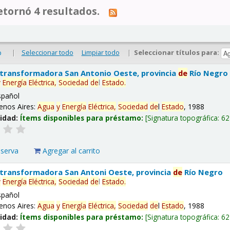
tornó 4 resultados.
|
Seleccionar todo
Limpiar todo
|
Seleccionar títulos para:
o
 transformadora San Antonio Oeste, provincia
de
Río Negro
y
Energía
Eléctrica,
Sociedad
de
l
Estado
.
spañol
enos Aires:
Agua
y
Energía
Eléctrica,
Sociedad
de
l
Estado
, 1988
lidad:
Ítems disponibles para préstamo:
Signatura topográfica:
62
eserva
Agregar al carrito
 transformadora San Antoni Oeste, provincia
de
Río Negro
y
Energía
Eléctrica,
Sociedad
de
l
Estado
.
spañol
enos Aires:
Agua
y
Energía
Eléctrica,
Sociedad
de
l
Estado
, 1988
lidad:
Ítems disponibles para préstamo:
Signatura topográfica:
62