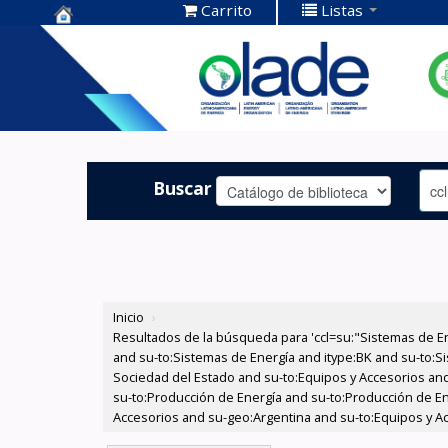
Carrito
Listas
Centro de
Documentación
OLADE -
Buscar
Inicio
›
Resultados de la búsqueda para 'ccl=su:"Sistemas de E
and su-to:Sistemas de Energía and itype:BK and su-to:Si
Sociedad del Estado and su-to:Equipos y Accesorios and
su-to:Producción de Energía and su-to:Producción de Ene
Accesorios and su-geo:Argentina and su-to:Equipos y A