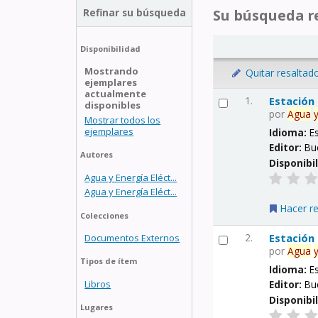
Refinar su búsqueda
Su búsqueda re
Disponibilidad
Mostrando
Quitar resaltad
ejemplares
actualmente
1.
Estación
disponibles
por
Agua
Mostrar todos los
ejemplares
Idioma:
E
Editor:
Bu
Autores
Disponibi
Agua y Energía Eléct...
Agua y Energía Eléct...
Hacer r
Colecciones
2.
Estación
Documentos Externos
por
Agua
Tipos de ítem
Idioma:
E
Libros
Editor:
Bu
Disponibi
Lugares