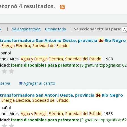
tornó 4 resultados.
|
Seleccionar todo
Limpiar todo
|
Seleccionar títulos para:
o
 transformadora San Antonio Oeste, provincia
de
Río Negro
y
Energía
Eléctrica,
Sociedad
de
l
Estado
.
spañol
enos Aires:
Agua
y
Energía
Eléctrica,
Sociedad
de
l
Estado
, 1988
lidad:
Ítems disponibles para préstamo:
Signatura topográfica:
62
eserva
Agregar al carrito
 transformadora San Antoni Oeste, provincia
de
Río Negro
y
Energía
Eléctrica,
Sociedad
de
l
Estado
.
spañol
enos Aires:
Agua
y
Energía
Eléctrica,
Sociedad
de
l
Estado
, 1988
lidad:
Ítems disponibles para préstamo:
Signatura topográfica:
62