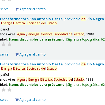
eserva
Agregar al carrito
 transformadora San Antonio Oeste, provincia
de
Río Negro
y
Energía
Eléctrica,
Sociedad
de
l
Estado
.
spañol
enos Aires:
Agua
y
energía
eléctrica,
sociedad
de
l
estado
, 1988
lidad:
Ítems disponibles para préstamo:
Signatura topográfica:
62
eserva
Agregar al carrito
 transformadora San Antonio Oeste, provincia
de
Río Negro
y
Energía
Eléctrica,
Sociedad
de
l
Estado
.
spañol
enos Aires:
Agua
y
Energía
Eléctrica,
Sociedad
de
l
Estado
, 1998
lidad:
Ítems disponibles para préstamo:
Signatura topográfica:
62
eserva
Agregar al carrito