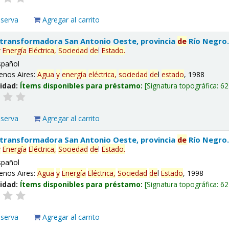
eserva
Agregar al carrito
 transformadora San Antonio Oeste, provincia
de
Río Negro
y
Energía
Eléctrica,
Sociedad
de
l
Estado
.
spañol
enos Aires:
Agua
y
energía
eléctrica,
sociedad
de
l
estado
, 1988
lidad:
Ítems disponibles para préstamo:
Signatura topográfica:
62
eserva
Agregar al carrito
 transformadora San Antonio Oeste, provincia
de
Río Negro
y
Energía
Eléctrica,
Sociedad
de
l
Estado
.
spañol
enos Aires:
Agua
y
Energía
Eléctrica,
Sociedad
de
l
Estado
, 1998
lidad:
Ítems disponibles para préstamo:
Signatura topográfica:
62
eserva
Agregar al carrito