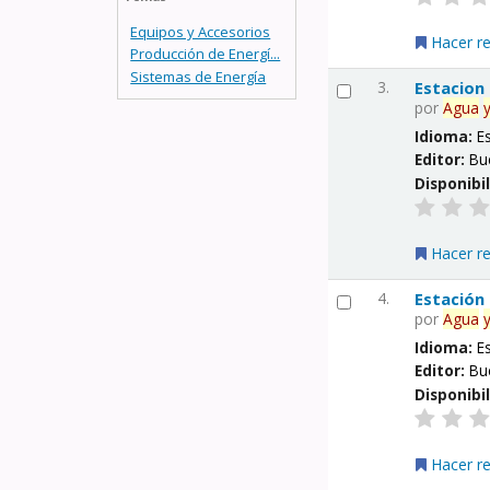
Equipos y Accesorios
Hacer r
Producción de Energí...
Sistemas de Energía
3.
Estacion
por
Agua
Idioma:
E
Editor:
Bu
Disponibi
Hacer r
4.
Estación
por
Agua
Idioma:
E
Editor:
Bu
Disponibi
Hacer r