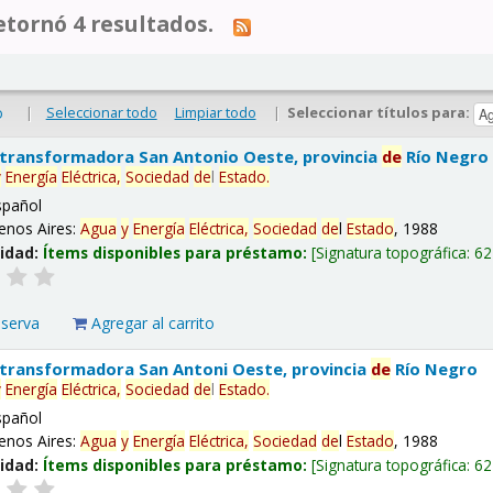
tornó 4 resultados.
|
Seleccionar todo
Limpiar todo
|
Seleccionar títulos para:
o
 transformadora San Antonio Oeste, provincia
de
Río Negro
y
Energía
Eléctrica,
Sociedad
de
l
Estado
.
spañol
enos Aires:
Agua
y
Energía
Eléctrica,
Sociedad
de
l
Estado
, 1988
lidad:
Ítems disponibles para préstamo:
Signatura topográfica:
62
eserva
Agregar al carrito
 transformadora San Antoni Oeste, provincia
de
Río Negro
y
Energía
Eléctrica,
Sociedad
de
l
Estado
.
spañol
enos Aires:
Agua
y
Energía
Eléctrica,
Sociedad
de
l
Estado
, 1988
lidad:
Ítems disponibles para préstamo:
Signatura topográfica:
62