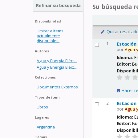
Refinar su búsqueda
Su búsqueda re
Disponibilidad
Limitar a ítems
Quitar resaltad
actualmente
disponibles.
1.
Estación
por
Agua
Autores
Idioma:
E
Agua y Energía Eléct...
Editor:
Bu
Agua y Energía Eléct...
Disponibi
Colecciones
Documentos Externos
Hacer r
Tipos de ítem
2.
Estación
Libros
por
Agua
Idioma:
E
Lugares
Editor:
Bu
Argentina
Disponibi
Temas