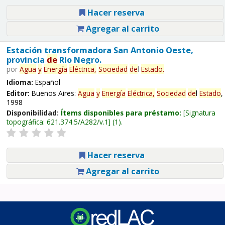
Hacer reserva
Agregar al carrito
Estación transformadora San Antonio Oeste,
provincia
de
Río Negro.
por
Agua
y
Energía
Eléctrica,
Sociedad
de
l
Estado
.
Idioma:
Español
Editor:
Buenos Aires:
Agua
y
Energía
Eléctrica,
Sociedad
de
l
Estado
,
1998
Disponibilidad:
Ítems disponibles para préstamo:
Signatura
topográfica:
621.374.5/A282/v.1
(1).
Hacer reserva
Agregar al carrito