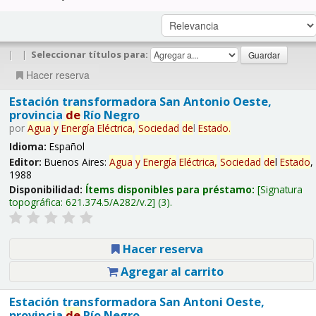
|
|
Seleccionar títulos para:
Hacer reserva
Estación transformadora San Antonio Oeste,
provincia
de
Río Negro
por
Agua
y
Energía
Eléctrica,
Sociedad
de
l
Estado
.
Idioma:
Español
Editor:
Buenos Aires:
Agua
y
Energía
Eléctrica,
Sociedad
de
l
Estado
,
1988
Disponibilidad:
Ítems disponibles para préstamo:
Signatura
topográfica:
621.374.5/A282/v.2
(3).
Hacer reserva
Agregar al carrito
Estación transformadora San Antoni Oeste,
provincia
de
Río Negro