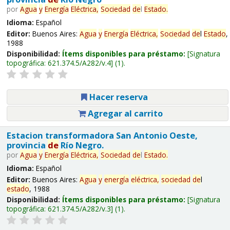
por
Agua
y
Energía
Eléctrica,
Sociedad
de
l
Estado
.
Idioma:
Español
Editor:
Buenos Aires:
Agua
y
Energía
Eléctrica,
Sociedad
de
l
Estado
,
1988
Disponibilidad:
Ítems disponibles para préstamo:
Signatura
topográfica:
621.374.5/A282/v.4
(1).
Hacer reserva
Agregar al carrito
Estacion transformadora San Antonio Oeste,
provincia
de
Río Negro.
por
Agua
y
Energía
Eléctrica,
Sociedad
de
l
Estado
.
Idioma:
Español
Editor:
Buenos Aires:
Agua
y
energía
eléctrica,
sociedad
de
l
estado
, 1988
Disponibilidad:
Ítems disponibles para préstamo:
Signatura
topográfica:
621.374.5/A282/v.3
(1).