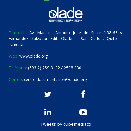
Dirección:
Av. Mariscal Antonio José de Sucre N58-63 y
Fernández Salvador Edif. Olade – San Carlos, Quito –
Ecuador.
Web:
www.olade.org
Teléfono:
(593 2) 259 8122 / 2598 280
Correo:
centro.documentacion@olade.org
Tweets by cubemediaco