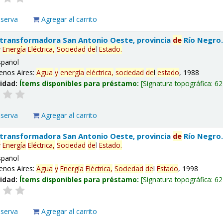
eserva
Agregar al carrito
 transformadora San Antonio Oeste, provincia
de
Río Negro
y
Energía
Eléctrica,
Sociedad
de
l
Estado
.
spañol
enos Aires:
Agua
y
energía
eléctrica,
sociedad
de
l
estado
, 1988
lidad:
Ítems disponibles para préstamo:
Signatura topográfica:
62
eserva
Agregar al carrito
 transformadora San Antonio Oeste, provincia
de
Río Negro
y
Energía
Eléctrica,
Sociedad
de
l
Estado
.
spañol
enos Aires:
Agua
y
Energía
Eléctrica,
Sociedad
de
l
Estado
, 1998
lidad:
Ítems disponibles para préstamo:
Signatura topográfica:
62
eserva
Agregar al carrito