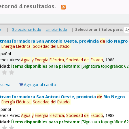
tornó 4 resultados.
|
Seleccionar todo
Limpiar todo
|
Seleccionar títulos para:
o
 transformadora San Antonio Oeste, provincia
de
Río Negro
y
Energía
Eléctrica,
Sociedad
de
l
Estado
.
spañol
enos Aires:
Agua
y
Energía
Eléctrica,
Sociedad
de
l
Estado
, 1988
lidad:
Ítems disponibles para préstamo:
Signatura topográfica:
62
eserva
Agregar al carrito
 transformadora San Antoni Oeste, provincia
de
Río Negro
y
Energía
Eléctrica,
Sociedad
de
l
Estado
.
spañol
enos Aires:
Agua
y
Energía
Eléctrica,
Sociedad
de
l
Estado
, 1988
lidad:
Ítems disponibles para préstamo:
Signatura topográfica:
62