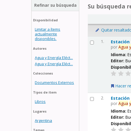
Refinar su búsqueda
Su búsqueda re
Disponibilidad
Limitar a ítems
Quitar resaltad
actualmente
disponibles.
1.
Estación
por
Agua
Autores
Idioma:
E
Agua y Energía Eléct...
Editor:
Bu
Agua y Energía Eléct...
Disponibi
Colecciones
Documentos Externos
Hacer r
Tipos de ítem
2.
Estación
Libros
por
Agua
Idioma:
E
Lugares
Editor:
Bu
Argentina
Disponibi
Temas