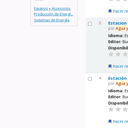
Equipos y Accesorios
Hacer r
Producción de Energí...
Sistemas de Energía
3.
Estacion
por
Agua
Idioma:
E
Editor:
Bu
Disponibi
Hacer r
4.
Estación
por
Agua
Idioma:
E
Editor:
Bu
Disponibi
Hacer r