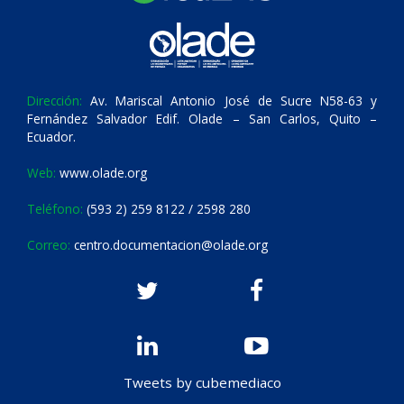
Dirección:
Av. Mariscal Antonio José de Sucre N58-63 y
Fernández Salvador Edif. Olade – San Carlos, Quito –
Ecuador.
Web:
www.olade.org
Teléfono:
(593 2) 259 8122 / 2598 280
Correo:
centro.documentacion@olade.org
Tweets by cubemediaco