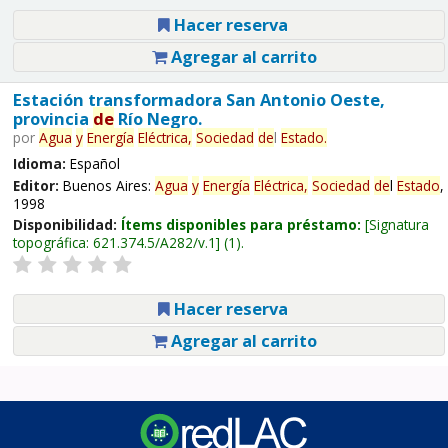
Hacer reserva
Agregar al carrito
Estación transformadora San Antonio Oeste,
provincia
de
Río Negro.
por
Agua
y
Energía
Eléctrica,
Sociedad
de
l
Estado
.
Idioma:
Español
Editor:
Buenos Aires:
Agua
y
Energía
Eléctrica,
Sociedad
de
l
Estado
,
1998
Disponibilidad:
Ítems disponibles para préstamo:
Signatura
topográfica:
621.374.5/A282/v.1
(1).
Hacer reserva
Agregar al carrito