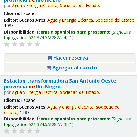
por
Agua
y
Energía
Eléctrica,
Sociedad
de
l
Estado
.
Idioma:
Español
Editor:
Buenos Aires:
Agua
y
Energía
Eléctrica,
Sociedad
de
l
Estado
,
1988
Disponibilidad:
Ítems disponibles para préstamo:
Signatura
topográfica:
621.374.5/A282/v.4
(1).
Hacer reserva
Agregar al carrito
Estacion transformadora San Antonio Oeste,
provincia
de
Río Negro.
por
Agua
y
Energía
Eléctrica,
Sociedad
de
l
Estado
.
Idioma:
Español
Editor:
Buenos Aires:
Agua
y
energía
eléctrica,
sociedad
de
l
estado
, 1988
Disponibilidad:
Ítems disponibles para préstamo:
Signatura
topográfica:
621.374.5/A282/v.3
(1).