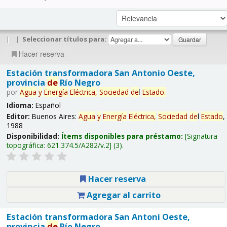
|
|
Seleccionar títulos para:
Hacer reserva
Estación transformadora San Antonio Oeste,
provincia
de
Río Negro
por
Agua
y
Energía
Eléctrica,
Sociedad
de
l
Estado
.
Idioma:
Español
Editor:
Buenos Aires:
Agua
y
Energía
Eléctrica,
Sociedad
de
l
Estado
,
1988
Disponibilidad:
Ítems disponibles para préstamo:
Signatura
topográfica:
621.374.5/A282/v.2
(3).
Hacer reserva
Agregar al carrito
Estación transformadora San Antoni Oeste,
provincia
de
Río Negro