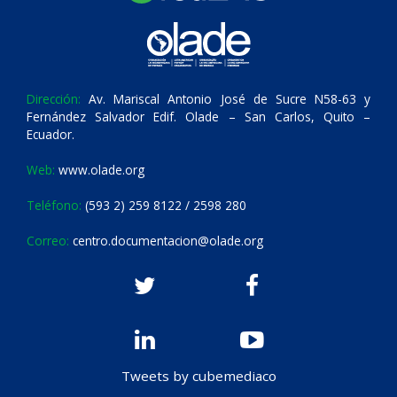
Dirección:
Av. Mariscal Antonio José de Sucre N58-63 y
Fernández Salvador Edif. Olade – San Carlos, Quito –
Ecuador.
Web:
www.olade.org
Teléfono:
(593 2) 259 8122 / 2598 280
Correo:
centro.documentacion@olade.org
Tweets by cubemediaco