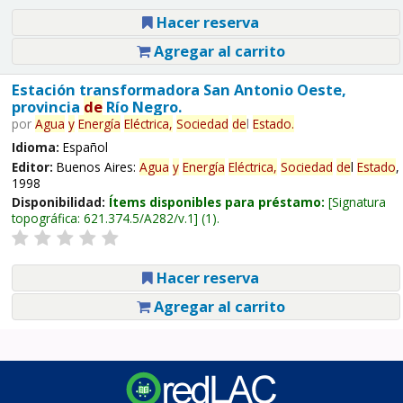
Hacer reserva
Agregar al carrito
Estación transformadora San Antonio Oeste,
provincia
de
Río Negro.
por
Agua
y
Energía
Eléctrica,
Sociedad
de
l
Estado
.
Idioma:
Español
Editor:
Buenos Aires:
Agua
y
Energía
Eléctrica,
Sociedad
de
l
Estado
,
1998
Disponibilidad:
Ítems disponibles para préstamo:
Signatura
topográfica:
621.374.5/A282/v.1
(1).
Hacer reserva
Agregar al carrito