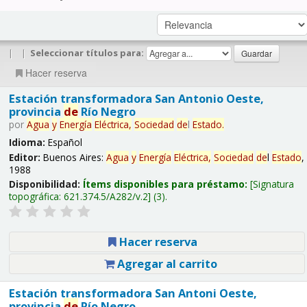
|
|
Seleccionar títulos para:
Hacer reserva
Estación transformadora San Antonio Oeste,
provincia
de
Río Negro
por
Agua
y
Energía
Eléctrica,
Sociedad
de
l
Estado
.
Idioma:
Español
Editor:
Buenos Aires:
Agua
y
Energía
Eléctrica,
Sociedad
de
l
Estado
,
1988
Disponibilidad:
Ítems disponibles para préstamo:
Signatura
topográfica:
621.374.5/A282/v.2
(3).
Hacer reserva
Agregar al carrito
Estación transformadora San Antoni Oeste,
provincia
de
Río Negro