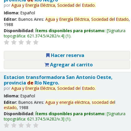
por
Agua
y
Energía
Eléctrica,
Sociedad
de
l
Estado
.
Idioma:
Español
Editor:
Buenos Aires:
Agua
y
Energía
Eléctrica,
Sociedad
de
l
Estado
,
1988
Disponibilidad:
Ítems disponibles para préstamo:
Signatura
topográfica:
621.374.5/A282/v.4
(1).
Hacer reserva
Agregar al carrito
Estacion transformadora San Antonio Oeste,
provincia
de
Río Negro.
por
Agua
y
Energía
Eléctrica,
Sociedad
de
l
Estado
.
Idioma:
Español
Editor:
Buenos Aires:
Agua
y
energía
eléctrica,
sociedad
de
l
estado
, 1988
Disponibilidad:
Ítems disponibles para préstamo:
Signatura
topográfica:
621.374.5/A282/v.3
(1).