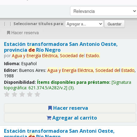
|
|
Seleccionar títulos para:
Hacer reserva
Estación transformadora San Antonio Oeste,
provincia
de
Río Negro
por
Agua
y
Energía
Eléctrica,
Sociedad
de
l
Estado
.
Idioma:
Español
Editor:
Buenos Aires:
Agua
y
Energía
Eléctrica,
Sociedad
de
l
Estado
,
1988
Disponibilidad:
Ítems disponibles para préstamo:
Signatura
topográfica:
621.374.5/A282/v.2
(3).
Hacer reserva
Agregar al carrito
Estación transformadora San Antoni Oeste,
provincia
de
Río Negro