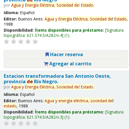
por
Agua
y
Energía
Eléctrica,
Sociedad
de
l
Estado
.
Idioma:
Español
Editor:
Buenos Aires:
Agua
y
Energía
Eléctrica,
Sociedad
de
l
Estado
,
1988
Disponibilidad:
Ítems disponibles para préstamo:
Signatura
topográfica:
621.374.5/A282/v.4
(1).
Hacer reserva
Agregar al carrito
Estacion transformadora San Antonio Oeste,
provincia
de
Río Negro.
por
Agua
y
Energía
Eléctrica,
Sociedad
de
l
Estado
.
Idioma:
Español
Editor:
Buenos Aires:
Agua
y
energía
eléctrica,
sociedad
de
l
estado
, 1988
Disponibilidad:
Ítems disponibles para préstamo:
Signatura
topográfica:
621.374.5/A282/v.3
(1).