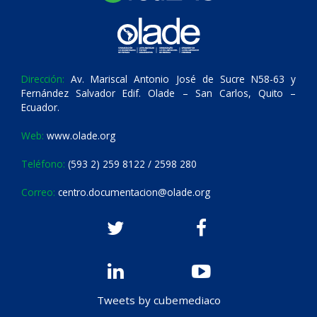
Dirección:
Av. Mariscal Antonio José de Sucre N58-63 y
Fernández Salvador Edif. Olade – San Carlos, Quito –
Ecuador.
Web:
www.olade.org
Teléfono:
(593 2) 259 8122 / 2598 280
Correo:
centro.documentacion@olade.org
Tweets by cubemediaco