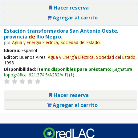
Hacer reserva
Agregar al carrito
Estación transformadora San Antonio Oeste,
provincia
de
Río Negro.
por
Agua
y
Energía
Eléctrica,
Sociedad
de
l
Estado
.
Idioma:
Español
Editor:
Buenos Aires:
Agua
y
Energía
Eléctrica,
Sociedad
de
l
Estado
,
1998
Disponibilidad:
Ítems disponibles para préstamo:
Signatura
topográfica:
621.374.5/A282/v.1
(1).
Hacer reserva
Agregar al carrito