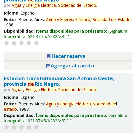
por
Agua
y
Energía
Eléctrica,
Sociedad
de
l
Estado
.
Idioma:
Español
Editor:
Buenos Aires:
Agua
y
Energía
Eléctrica,
Sociedad
de
l
Estado
,
1988
Disponibilidad:
Ítems disponibles para préstamo:
Signatura
topográfica:
621.374.5/A282/v.4
(1).
Hacer reserva
Agregar al carrito
Estacion transformadora San Antonio Oeste,
provincia
de
Río Negro.
por
Agua
y
Energía
Eléctrica,
Sociedad
de
l
Estado
.
Idioma:
Español
Editor:
Buenos Aires:
Agua
y
energía
eléctrica,
sociedad
de
l
estado
, 1988
Disponibilidad:
Ítems disponibles para préstamo:
Signatura
topográfica:
621.374.5/A282/v.3
(1).