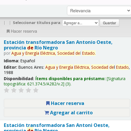
|
|
Seleccionar títulos para:
Hacer reserva
Estación transformadora San Antonio Oeste,
provincia
de
Río Negro
por
Agua
y
Energía
Eléctrica,
Sociedad
de
l
Estado
.
Idioma:
Español
Editor:
Buenos Aires:
Agua
y
Energía
Eléctrica,
Sociedad
de
l
Estado
,
1988
Disponibilidad:
Ítems disponibles para préstamo:
Signatura
topográfica:
621.374.5/A282/v.2
(3).
Hacer reserva
Agregar al carrito
Estación transformadora San Antoni Oeste,
provincia
de
Río Negro