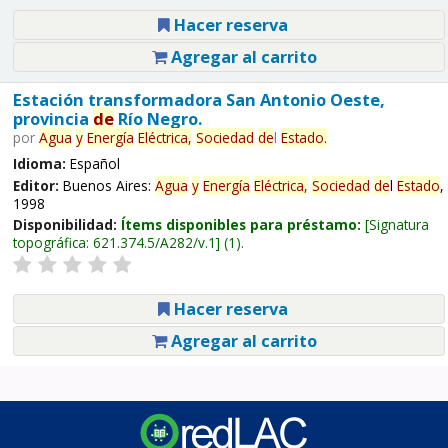
Hacer reserva
Agregar al carrito
Estación transformadora San Antonio Oeste,
provincia
de
Río Negro.
por
Agua
y
Energía
Eléctrica,
Sociedad
de
l
Estado
.
Idioma:
Español
Editor:
Buenos Aires:
Agua
y
Energía
Eléctrica,
Sociedad
de
l
Estado
,
1998
Disponibilidad:
Ítems disponibles para préstamo:
Signatura
topográfica:
621.374.5/A282/v.1
(1).
Hacer reserva
Agregar al carrito