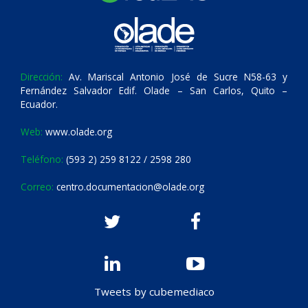
Dirección:
Av. Mariscal Antonio José de Sucre N58-63 y
Fernández Salvador Edif. Olade – San Carlos, Quito –
Ecuador.
Web:
www.olade.org
Teléfono:
(593 2) 259 8122 / 2598 280
Correo:
centro.documentacion@olade.org
Tweets by cubemediaco