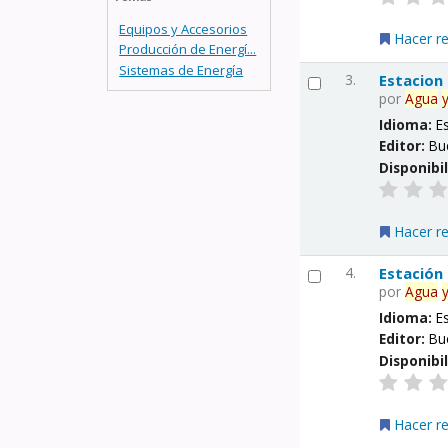
Equipos y Accesorios
Hacer r
Producción de Energí...
Sistemas de Energía
3.
Estacion
por
Agua
Idioma:
E
Editor:
Bu
Disponibi
Hacer r
4.
Estación
por
Agua
Idioma:
E
Editor:
Bu
Disponibi
Hacer r