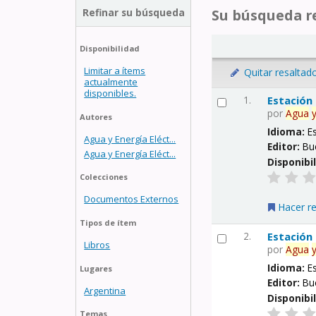
Refinar su búsqueda
Su búsqueda re
Disponibilidad
Limitar a ítems
Quitar resaltad
actualmente
disponibles.
1.
Estación
por
Agua
Autores
Idioma:
E
Agua y Energía Eléct...
Editor:
Bu
Agua y Energía Eléct...
Disponibi
Colecciones
Documentos Externos
Hacer r
Tipos de ítem
2.
Estación
Libros
por
Agua
Idioma:
E
Lugares
Editor:
Bu
Argentina
Disponibi
Temas