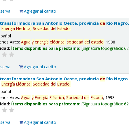
eserva
Agregar al carrito
 transformadora San Antonio Oeste, provincia
de
Río Negro
y
Energía
Eléctrica,
Sociedad
de
l
Estado
.
spañol
enos Aires:
Agua
y
energía
eléctrica,
sociedad
de
l
estado
, 1988
lidad:
Ítems disponibles para préstamo:
Signatura topográfica:
62
eserva
Agregar al carrito
 transformadora San Antonio Oeste, provincia
de
Río Negro
y
Energía
Eléctrica,
Sociedad
de
l
Estado
.
spañol
enos Aires:
Agua
y
Energía
Eléctrica,
Sociedad
de
l
Estado
, 1998
lidad:
Ítems disponibles para préstamo:
Signatura topográfica:
62
eserva
Agregar al carrito