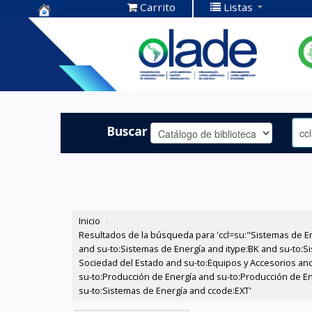
Carrito
Listas
Centro de
Documentación
OLADE -
Buscar
Inicio
›
Resultados de la búsqueda para 'ccl=su:"Sistemas de E
and su-to:Sistemas de Energía and itype:BK and su-to:Si
Sociedad del Estado and su-to:Equipos y Accesorios and
su-to:Producción de Energía and su-to:Producción de Ene
su-to:Sistemas de Energía and ccode:EXT'