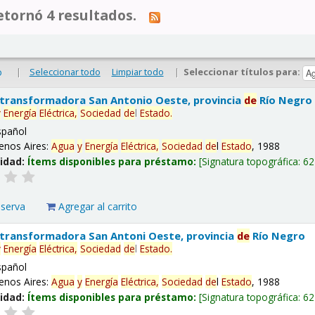
tornó 4 resultados.
|
Seleccionar todo
Limpiar todo
|
Seleccionar títulos para:
o
 transformadora San Antonio Oeste, provincia
de
Río Negro
y
Energía
Eléctrica,
Sociedad
de
l
Estado
.
spañol
enos Aires:
Agua
y
Energía
Eléctrica,
Sociedad
de
l
Estado
, 1988
lidad:
Ítems disponibles para préstamo:
Signatura topográfica:
62
eserva
Agregar al carrito
 transformadora San Antoni Oeste, provincia
de
Río Negro
y
Energía
Eléctrica,
Sociedad
de
l
Estado
.
spañol
enos Aires:
Agua
y
Energía
Eléctrica,
Sociedad
de
l
Estado
, 1988
lidad:
Ítems disponibles para préstamo:
Signatura topográfica:
62