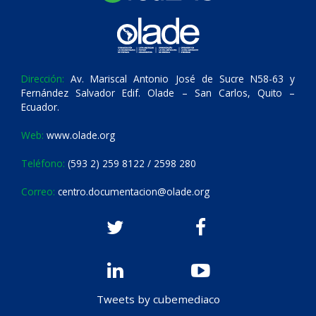
Dirección:
Av. Mariscal Antonio José de Sucre N58-63 y
Fernández Salvador Edif. Olade – San Carlos, Quito –
Ecuador.
Web:
www.olade.org
Teléfono:
(593 2) 259 8122 / 2598 280
Correo:
centro.documentacion@olade.org
Tweets by cubemediaco