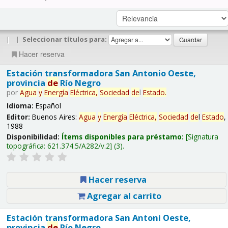
|
|
Seleccionar títulos para:
Hacer reserva
Estación transformadora San Antonio Oeste,
provincia
de
Río Negro
por
Agua
y
Energía
Eléctrica,
Sociedad
de
l
Estado
.
Idioma:
Español
Editor:
Buenos Aires:
Agua
y
Energía
Eléctrica,
Sociedad
de
l
Estado
,
1988
Disponibilidad:
Ítems disponibles para préstamo:
Signatura
topográfica:
621.374.5/A282/v.2
(3).
Hacer reserva
Agregar al carrito
Estación transformadora San Antoni Oeste,
provincia
de
Río Negro