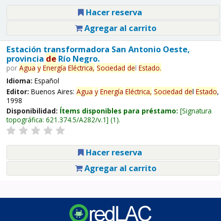
Hacer reserva
Agregar al carrito
Estación transformadora San Antonio Oeste,
provincia
de
Río Negro.
por
Agua
y
Energía
Eléctrica,
Sociedad
de
l
Estado
.
Idioma:
Español
Editor:
Buenos Aires:
Agua
y
Energía
Eléctrica,
Sociedad
de
l
Estado
,
1998
Disponibilidad:
Ítems disponibles para préstamo:
Signatura
topográfica:
621.374.5/A282/v.1
(1).
Hacer reserva
Agregar al carrito