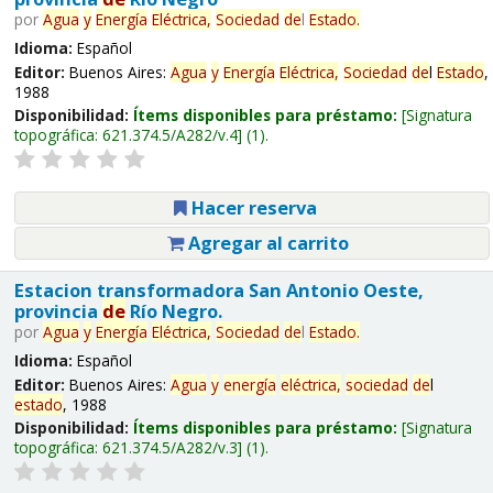
por
Agua
y
Energía
Eléctrica,
Sociedad
de
l
Estado
.
Idioma:
Español
Editor:
Buenos Aires:
Agua
y
Energía
Eléctrica,
Sociedad
de
l
Estado
,
1988
Disponibilidad:
Ítems disponibles para préstamo:
Signatura
topográfica:
621.374.5/A282/v.4
(1).
Hacer reserva
Agregar al carrito
Estacion transformadora San Antonio Oeste,
provincia
de
Río Negro.
por
Agua
y
Energía
Eléctrica,
Sociedad
de
l
Estado
.
Idioma:
Español
Editor:
Buenos Aires:
Agua
y
energía
eléctrica,
sociedad
de
l
estado
, 1988
Disponibilidad:
Ítems disponibles para préstamo:
Signatura
topográfica:
621.374.5/A282/v.3
(1).