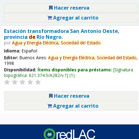
Hacer reserva
Agregar al carrito
Estación transformadora San Antonio Oeste,
provincia
de
Río Negro.
por
Agua
y
Energía
Eléctrica,
Sociedad
de
l
Estado
.
Idioma:
Español
Editor:
Buenos Aires:
Agua
y
Energía
Eléctrica,
Sociedad
de
l
Estado
,
1998
Disponibilidad:
Ítems disponibles para préstamo:
Signatura
topográfica:
621.374.5/A282/v.1
(1).
Hacer reserva
Agregar al carrito