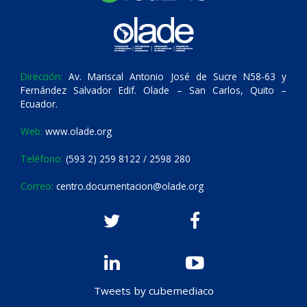
Dirección:
Av. Mariscal Antonio José de Sucre N58-63 y
Fernández Salvador Edif. Olade – San Carlos, Quito –
Ecuador.
Web:
www.olade.org
Teléfono:
(593 2) 259 8122 / 2598 280
Correo:
centro.documentacion@olade.org
Tweets by cubemediaco