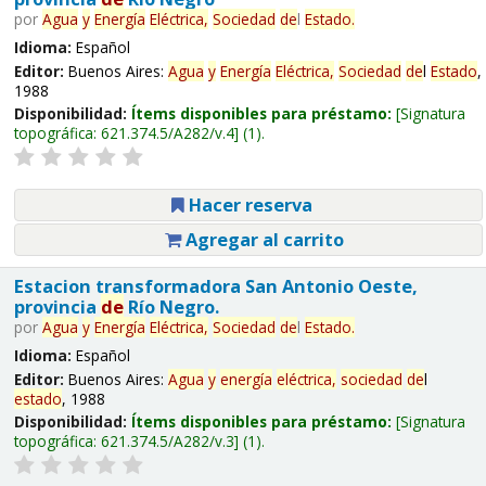
por
Agua
y
Energía
Eléctrica,
Sociedad
de
l
Estado
.
Idioma:
Español
Editor:
Buenos Aires:
Agua
y
Energía
Eléctrica,
Sociedad
de
l
Estado
,
1988
Disponibilidad:
Ítems disponibles para préstamo:
Signatura
topográfica:
621.374.5/A282/v.4
(1).
Hacer reserva
Agregar al carrito
Estacion transformadora San Antonio Oeste,
provincia
de
Río Negro.
por
Agua
y
Energía
Eléctrica,
Sociedad
de
l
Estado
.
Idioma:
Español
Editor:
Buenos Aires:
Agua
y
energía
eléctrica,
sociedad
de
l
estado
, 1988
Disponibilidad:
Ítems disponibles para préstamo:
Signatura
topográfica:
621.374.5/A282/v.3
(1).