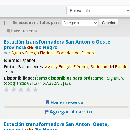
|
|
Seleccionar títulos para:
Hacer reserva
Estación transformadora San Antonio Oeste,
provincia
de
Río Negro
por
Agua
y
Energía
Eléctrica,
Sociedad
de
l
Estado
.
Idioma:
Español
Editor:
Buenos Aires:
Agua
y
Energía
Eléctrica,
Sociedad
de
l
Estado
,
1988
Disponibilidad:
Ítems disponibles para préstamo:
Signatura
topográfica:
621.374.5/A282/v.2
(3).
Hacer reserva
Agregar al carrito
Estación transformadora San Antoni Oeste,
provincia
de
Río Negro