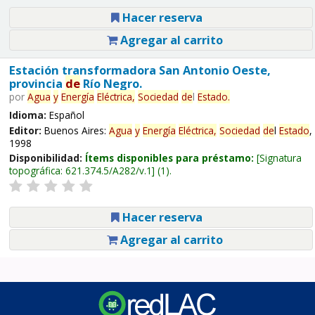
Hacer reserva
Agregar al carrito
Estación transformadora San Antonio Oeste,
provincia
de
Río Negro.
por
Agua
y
Energía
Eléctrica,
Sociedad
de
l
Estado
.
Idioma:
Español
Editor:
Buenos Aires:
Agua
y
Energía
Eléctrica,
Sociedad
de
l
Estado
,
1998
Disponibilidad:
Ítems disponibles para préstamo:
Signatura
topográfica:
621.374.5/A282/v.1
(1).
Hacer reserva
Agregar al carrito