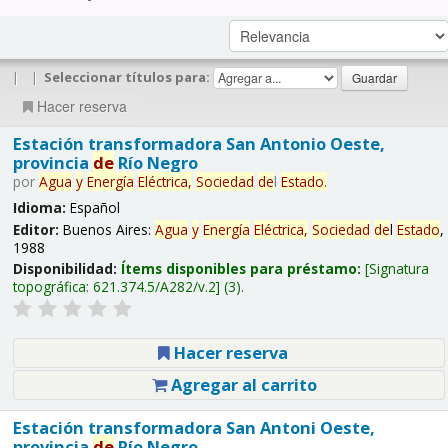
|
|
Seleccionar títulos para:
Hacer reserva
Estación transformadora San Antonio Oeste,
provincia
de
Río Negro
por
Agua
y
Energía
Eléctrica,
Sociedad
de
l
Estado
.
Idioma:
Español
Editor:
Buenos Aires:
Agua
y
Energía
Eléctrica,
Sociedad
de
l
Estado
,
1988
Disponibilidad:
Ítems disponibles para préstamo:
Signatura
topográfica:
621.374.5/A282/v.2
(3).
Hacer reserva
Agregar al carrito
Estación transformadora San Antoni Oeste,
provincia
de
Río Negro