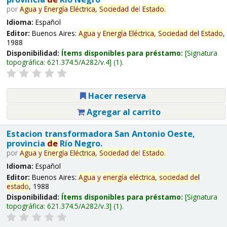
por
Agua
y
Energía
Eléctrica,
Sociedad
de
l
Estado
.
Idioma:
Español
Editor:
Buenos Aires:
Agua
y
Energía
Eléctrica,
Sociedad
de
l
Estado
,
1988
Disponibilidad:
Ítems disponibles para préstamo:
Signatura
topográfica:
621.374.5/A282/v.4
(1).
Hacer reserva
Agregar al carrito
Estacion transformadora San Antonio Oeste,
provincia
de
Río Negro.
por
Agua
y
Energía
Eléctrica,
Sociedad
de
l
Estado
.
Idioma:
Español
Editor:
Buenos Aires:
Agua
y
energía
eléctrica,
sociedad
de
l
estado
, 1988
Disponibilidad:
Ítems disponibles para préstamo:
Signatura
topográfica:
621.374.5/A282/v.3
(1).