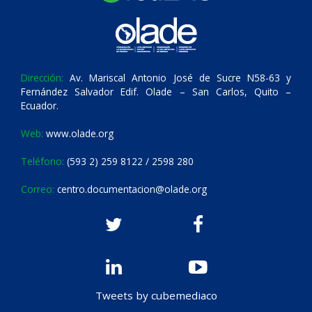
Dirección:
Av. Mariscal Antonio José de Sucre N58-63 y
Fernández Salvador Edif. Olade – San Carlos, Quito –
Ecuador.
Web:
www.olade.org
Teléfono:
(593 2) 259 8122 / 2598 280
Correo:
centro.documentacion@olade.org
Tweets by cubemediaco