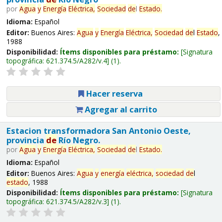
por
Agua
y
Energía
Eléctrica,
Sociedad
de
l
Estado
.
Idioma:
Español
Editor:
Buenos Aires:
Agua
y
Energía
Eléctrica,
Sociedad
de
l
Estado
,
1988
Disponibilidad:
Ítems disponibles para préstamo:
Signatura
topográfica:
621.374.5/A282/v.4
(1).
Hacer reserva
Agregar al carrito
Estacion transformadora San Antonio Oeste,
provincia
de
Río Negro.
por
Agua
y
Energía
Eléctrica,
Sociedad
de
l
Estado
.
Idioma:
Español
Editor:
Buenos Aires:
Agua
y
energía
eléctrica,
sociedad
de
l
estado
, 1988
Disponibilidad:
Ítems disponibles para préstamo:
Signatura
topográfica:
621.374.5/A282/v.3
(1).