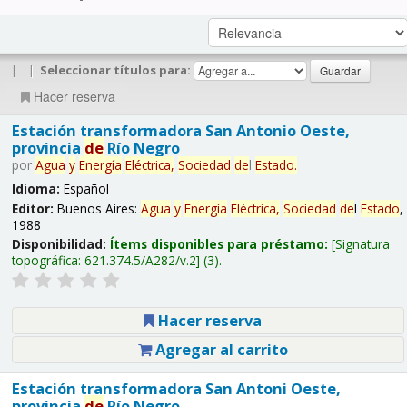
|
|
Seleccionar títulos para:
Hacer reserva
Estación transformadora San Antonio Oeste,
provincia
de
Río Negro
por
Agua
y
Energía
Eléctrica,
Sociedad
de
l
Estado
.
Idioma:
Español
Editor:
Buenos Aires:
Agua
y
Energía
Eléctrica,
Sociedad
de
l
Estado
,
1988
Disponibilidad:
Ítems disponibles para préstamo:
Signatura
topográfica:
621.374.5/A282/v.2
(3).
Hacer reserva
Agregar al carrito
Estación transformadora San Antoni Oeste,
provincia
de
Río Negro