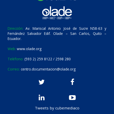
Dirección:
Av. Mariscal Antonio José de Sucre N58-63 y
Fernández Salvador Edif. Olade – San Carlos, Quito –
Ecuador.
Web:
www.olade.org
Teléfono:
(593 2) 259 8122 / 2598 280
Correo:
centro.documentacion@olade.org
Tweets by cubemediaco