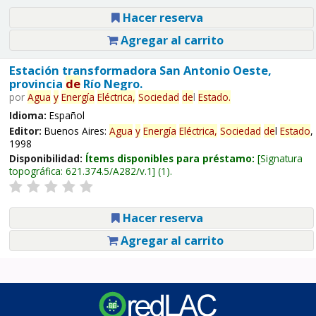
Hacer reserva
Agregar al carrito
Estación transformadora San Antonio Oeste,
provincia
de
Río Negro.
por
Agua
y
Energía
Eléctrica,
Sociedad
de
l
Estado
.
Idioma:
Español
Editor:
Buenos Aires:
Agua
y
Energía
Eléctrica,
Sociedad
de
l
Estado
,
1998
Disponibilidad:
Ítems disponibles para préstamo:
Signatura
topográfica:
621.374.5/A282/v.1
(1).
Hacer reserva
Agregar al carrito