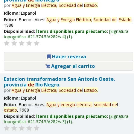
por
Agua
y
Energía
Eléctrica,
Sociedad
de
l
Estado
.
Idioma:
Español
Editor:
Buenos Aires:
Agua
y
Energía
Eléctrica,
Sociedad
de
l
Estado
,
1988
Disponibilidad:
Ítems disponibles para préstamo:
Signatura
topográfica:
621.374.5/A282/v.4
(1).
Hacer reserva
Agregar al carrito
Estacion transformadora San Antonio Oeste,
provincia
de
Río Negro.
por
Agua
y
Energía
Eléctrica,
Sociedad
de
l
Estado
.
Idioma:
Español
Editor:
Buenos Aires:
Agua
y
energía
eléctrica,
sociedad
de
l
estado
, 1988
Disponibilidad:
Ítems disponibles para préstamo:
Signatura
topográfica:
621.374.5/A282/v.3
(1).