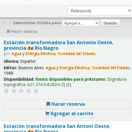
|
|
Seleccionar títulos para:
Hacer reserva
Estación transformadora San Antonio Oeste,
provincia
de
Río Negro
por
Agua
y
Energía
Eléctrica,
Sociedad
de
l
Estado
.
Idioma:
Español
Editor:
Buenos Aires:
Agua
y
Energía
Eléctrica,
Sociedad
de
l
Estado
,
1988
Disponibilidad:
Ítems disponibles para préstamo:
Signatura
topográfica:
621.374.5/A282/v.2
(3).
Hacer reserva
Agregar al carrito
Estación transformadora San Antoni Oeste,
provincia
de
Río Negro