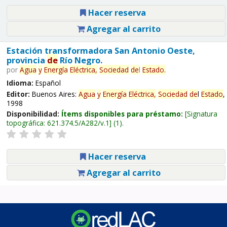
Hacer reserva
Agregar al carrito
Estación transformadora San Antonio Oeste,
provincia
de
Río Negro.
por
Agua
y
Energía
Eléctrica,
Sociedad
de
l
Estado
.
Idioma:
Español
Editor:
Buenos Aires:
Agua
y
Energía
Eléctrica,
Sociedad
de
l
Estado
,
1998
Disponibilidad:
Ítems disponibles para préstamo:
Signatura
topográfica:
621.374.5/A282/v.1
(1).
Hacer reserva
Agregar al carrito