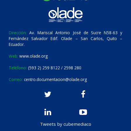
Dirección:
Av. Mariscal Antonio José de Sucre N58-63 y
Fernández Salvador Edif. Olade – San Carlos, Quito –
Ecuador.
Web:
www.olade.org
Teléfono:
(593 2) 259 8122 / 2598 280
Correo:
centro.documentacion@olade.org
Tweets by cubemediaco