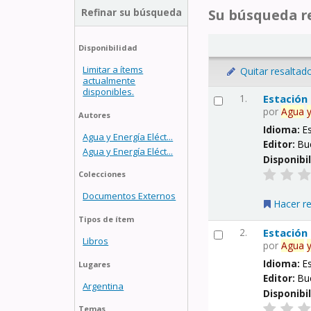
Refinar su búsqueda
Su búsqueda re
Disponibilidad
Limitar a ítems
Quitar resaltad
actualmente
disponibles.
1.
Estación
por
Agua
Autores
Idioma:
E
Agua y Energía Eléct...
Editor:
Bu
Agua y Energía Eléct...
Disponibi
Colecciones
Documentos Externos
Hacer r
Tipos de ítem
2.
Estación
Libros
por
Agua
Idioma:
E
Lugares
Editor:
Bu
Argentina
Disponibi
Temas