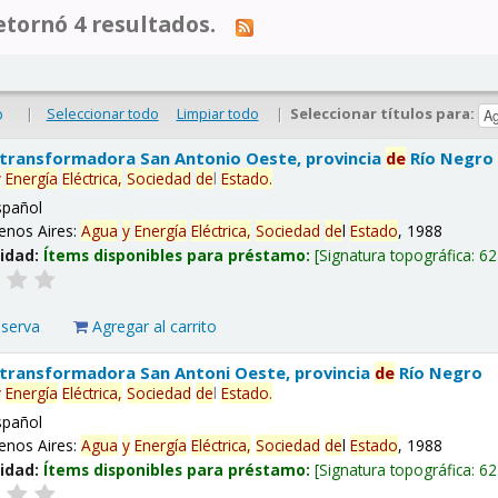
tornó 4 resultados.
|
Seleccionar todo
Limpiar todo
|
Seleccionar títulos para:
o
 transformadora San Antonio Oeste, provincia
de
Río Negro
y
Energía
Eléctrica,
Sociedad
de
l
Estado
.
spañol
enos Aires:
Agua
y
Energía
Eléctrica,
Sociedad
de
l
Estado
, 1988
lidad:
Ítems disponibles para préstamo:
Signatura topográfica:
62
eserva
Agregar al carrito
 transformadora San Antoni Oeste, provincia
de
Río Negro
y
Energía
Eléctrica,
Sociedad
de
l
Estado
.
spañol
enos Aires:
Agua
y
Energía
Eléctrica,
Sociedad
de
l
Estado
, 1988
lidad:
Ítems disponibles para préstamo:
Signatura topográfica:
62