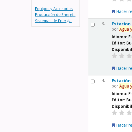
Equipos y Accesorios
Hacer r
Producción de Energí...
Sistemas de Energía
3.
Estacion
por
Agua
Idioma:
E
Editor:
Bu
Disponibi
Hacer r
4.
Estación
por
Agua
Idioma:
E
Editor:
Bu
Disponibi
Hacer r