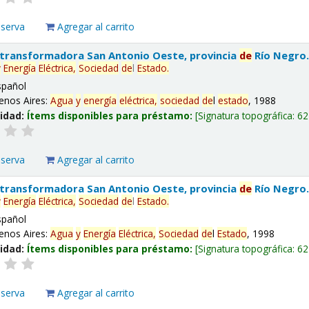
eserva
Agregar al carrito
 transformadora San Antonio Oeste, provincia
de
Río Negro
y
Energía
Eléctrica,
Sociedad
de
l
Estado
.
spañol
enos Aires:
Agua
y
energía
eléctrica,
sociedad
de
l
estado
, 1988
lidad:
Ítems disponibles para préstamo:
Signatura topográfica:
62
eserva
Agregar al carrito
 transformadora San Antonio Oeste, provincia
de
Río Negro
y
Energía
Eléctrica,
Sociedad
de
l
Estado
.
spañol
enos Aires:
Agua
y
Energía
Eléctrica,
Sociedad
de
l
Estado
, 1998
lidad:
Ítems disponibles para préstamo:
Signatura topográfica:
62
eserva
Agregar al carrito