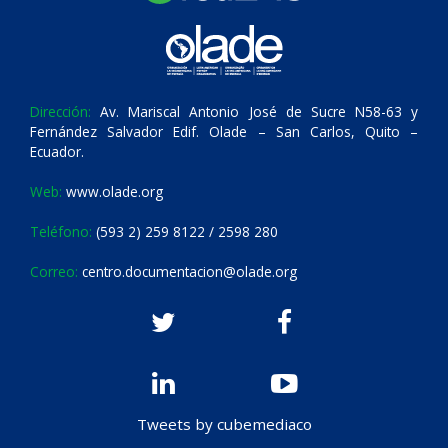
Dirección:
Av. Mariscal Antonio José de Sucre N58-63 y
Fernández Salvador Edif. Olade – San Carlos, Quito –
Ecuador.
Web:
www.olade.org
Teléfono:
(593 2) 259 8122 / 2598 280
Correo:
centro.documentacion@olade.org
Tweets by cubemediaco