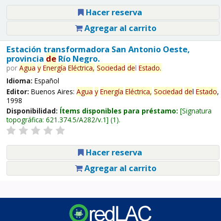
Hacer reserva
Agregar al carrito
Estación transformadora San Antonio Oeste,
provincia
de
Río Negro.
por
Agua
y
Energía
Eléctrica,
Sociedad
de
l
Estado
.
Idioma:
Español
Editor:
Buenos Aires:
Agua
y
Energía
Eléctrica,
Sociedad
de
l
Estado
,
1998
Disponibilidad:
Ítems disponibles para préstamo:
Signatura
topográfica:
621.374.5/A282/v.1
(1).
Hacer reserva
Agregar al carrito