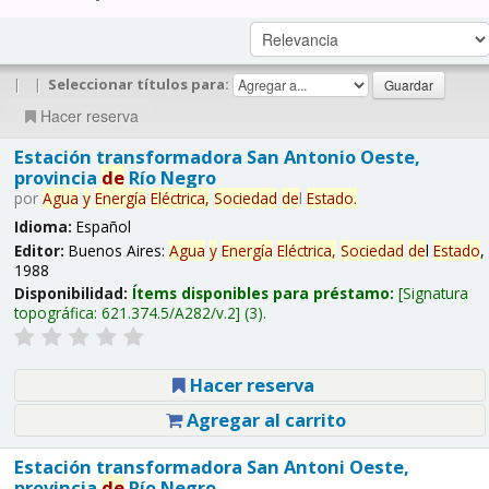
|
|
Seleccionar títulos para:
Hacer reserva
Estación transformadora San Antonio Oeste,
provincia
de
Río Negro
por
Agua
y
Energía
Eléctrica,
Sociedad
de
l
Estado
.
Idioma:
Español
Editor:
Buenos Aires:
Agua
y
Energía
Eléctrica,
Sociedad
de
l
Estado
,
1988
Disponibilidad:
Ítems disponibles para préstamo:
Signatura
topográfica:
621.374.5/A282/v.2
(3).
Hacer reserva
Agregar al carrito
Estación transformadora San Antoni Oeste,
provincia
de
Río Negro