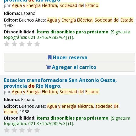
por
Agua
y
Energía
Eléctrica,
Sociedad
de
l
Estado
.
Idioma:
Español
Editor:
Buenos Aires:
Agua
y
Energía
Eléctrica,
Sociedad
de
l
Estado
,
1988
Disponibilidad:
Ítems disponibles para préstamo:
Signatura
topográfica:
621.374.5/A282/v.4
(1).
Hacer reserva
Agregar al carrito
Estacion transformadora San Antonio Oeste,
provincia
de
Río Negro.
por
Agua
y
Energía
Eléctrica,
Sociedad
de
l
Estado
.
Idioma:
Español
Editor:
Buenos Aires:
Agua
y
energía
eléctrica,
sociedad
de
l
estado
, 1988
Disponibilidad:
Ítems disponibles para préstamo:
Signatura
topográfica:
621.374.5/A282/v.3
(1).