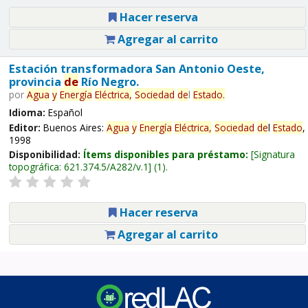
Hacer reserva
Agregar al carrito
Estación transformadora San Antonio Oeste,
provincia
de
Río Negro.
por
Agua
y
Energía
Eléctrica,
Sociedad
de
l
Estado
.
Idioma:
Español
Editor:
Buenos Aires:
Agua
y
Energía
Eléctrica,
Sociedad
de
l
Estado
,
1998
Disponibilidad:
Ítems disponibles para préstamo:
Signatura
topográfica:
621.374.5/A282/v.1
(1).
Hacer reserva
Agregar al carrito