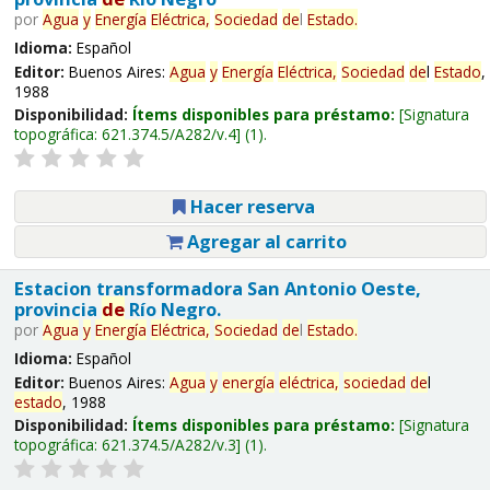
por
Agua
y
Energía
Eléctrica,
Sociedad
de
l
Estado
.
Idioma:
Español
Editor:
Buenos Aires:
Agua
y
Energía
Eléctrica,
Sociedad
de
l
Estado
,
1988
Disponibilidad:
Ítems disponibles para préstamo:
Signatura
topográfica:
621.374.5/A282/v.4
(1).
Hacer reserva
Agregar al carrito
Estacion transformadora San Antonio Oeste,
provincia
de
Río Negro.
por
Agua
y
Energía
Eléctrica,
Sociedad
de
l
Estado
.
Idioma:
Español
Editor:
Buenos Aires:
Agua
y
energía
eléctrica,
sociedad
de
l
estado
, 1988
Disponibilidad:
Ítems disponibles para préstamo:
Signatura
topográfica:
621.374.5/A282/v.3
(1).