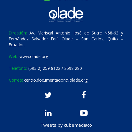
Dirección:
Av. Mariscal Antonio José de Sucre N58-63 y
Fernández Salvador Edif. Olade – San Carlos, Quito –
Ecuador.
Web:
www.olade.org
Teléfono:
(593 2) 259 8122 / 2598 280
Correo:
centro.documentacion@olade.org
Tweets by cubemediaco