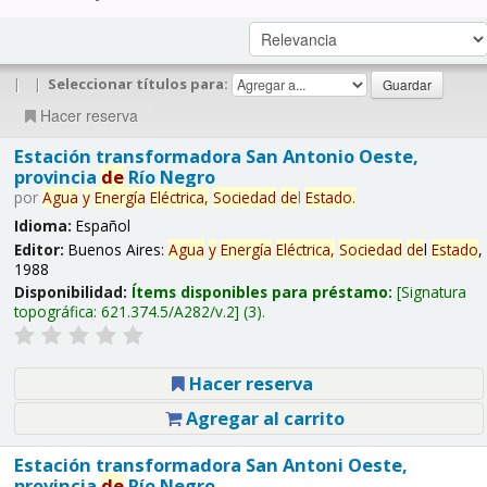
|
|
Seleccionar títulos para:
Hacer reserva
Estación transformadora San Antonio Oeste,
provincia
de
Río Negro
por
Agua
y
Energía
Eléctrica,
Sociedad
de
l
Estado
.
Idioma:
Español
Editor:
Buenos Aires:
Agua
y
Energía
Eléctrica,
Sociedad
de
l
Estado
,
1988
Disponibilidad:
Ítems disponibles para préstamo:
Signatura
topográfica:
621.374.5/A282/v.2
(3).
Hacer reserva
Agregar al carrito
Estación transformadora San Antoni Oeste,
provincia
de
Río Negro