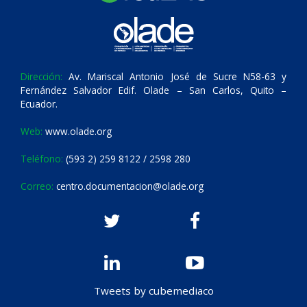
Dirección:
Av. Mariscal Antonio José de Sucre N58-63 y
Fernández Salvador Edif. Olade – San Carlos, Quito –
Ecuador.
Web:
www.olade.org
Teléfono:
(593 2) 259 8122 / 2598 280
Correo:
centro.documentacion@olade.org
Tweets by cubemediaco