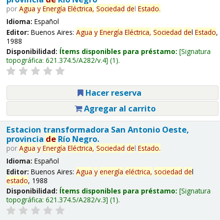
por
Agua
y
Energía
Eléctrica,
Sociedad
de
l
Estado
.
Idioma:
Español
Editor:
Buenos Aires:
Agua
y
Energía
Eléctrica,
Sociedad
de
l
Estado
,
1988
Disponibilidad:
Ítems disponibles para préstamo:
Signatura
topográfica:
621.374.5/A282/v.4
(1).
Hacer reserva
Agregar al carrito
Estacion transformadora San Antonio Oeste,
provincia
de
Río Negro.
por
Agua
y
Energía
Eléctrica,
Sociedad
de
l
Estado
.
Idioma:
Español
Editor:
Buenos Aires:
Agua
y
energía
eléctrica,
sociedad
de
l
estado
, 1988
Disponibilidad:
Ítems disponibles para préstamo:
Signatura
topográfica:
621.374.5/A282/v.3
(1).