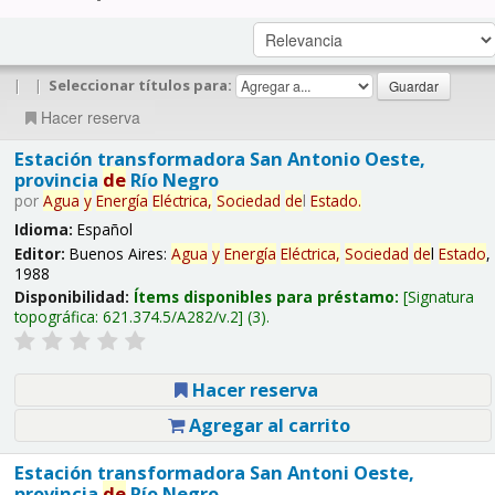
|
|
Seleccionar títulos para:
Hacer reserva
Estación transformadora San Antonio Oeste,
provincia
de
Río Negro
por
Agua
y
Energía
Eléctrica,
Sociedad
de
l
Estado
.
Idioma:
Español
Editor:
Buenos Aires:
Agua
y
Energía
Eléctrica,
Sociedad
de
l
Estado
,
1988
Disponibilidad:
Ítems disponibles para préstamo:
Signatura
topográfica:
621.374.5/A282/v.2
(3).
Hacer reserva
Agregar al carrito
Estación transformadora San Antoni Oeste,
provincia
de
Río Negro