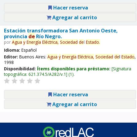
Hacer reserva
Agregar al carrito
Estación transformadora San Antonio Oeste,
provincia
de
Río Negro.
por
Agua
y
Energía
Eléctrica,
Sociedad
de
l
Estado
.
Idioma:
Español
Editor:
Buenos Aires:
Agua
y
Energía
Eléctrica,
Sociedad
de
l
Estado
,
1998
Disponibilidad:
Ítems disponibles para préstamo:
Signatura
topográfica:
621.374.5/A282/v.1
(1).
Hacer reserva
Agregar al carrito