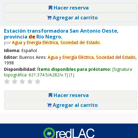
Hacer reserva
Agregar al carrito
Estación transformadora San Antonio Oeste,
provincia
de
Río Negro.
por
Agua
y
Energía
Eléctrica,
Sociedad
de
l
Estado
.
Idioma:
Español
Editor:
Buenos Aires:
Agua
y
Energía
Eléctrica,
Sociedad
de
l
Estado
,
1998
Disponibilidad:
Ítems disponibles para préstamo:
Signatura
topográfica:
621.374.5/A282/v.1
(1).
Hacer reserva
Agregar al carrito