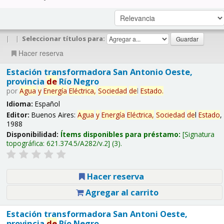
|
|
Seleccionar títulos para:
Hacer reserva
Estación transformadora San Antonio Oeste,
provincia
de
Río Negro
por
Agua
y
Energía
Eléctrica,
Sociedad
de
l
Estado
.
Idioma:
Español
Editor:
Buenos Aires:
Agua
y
Energía
Eléctrica,
Sociedad
de
l
Estado
,
1988
Disponibilidad:
Ítems disponibles para préstamo:
Signatura
topográfica:
621.374.5/A282/v.2
(3).
Hacer reserva
Agregar al carrito
Estación transformadora San Antoni Oeste,
provincia
de
Río Negro