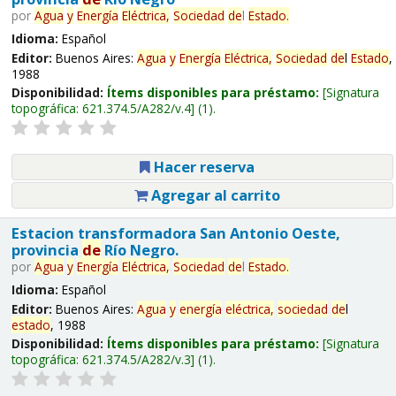
por
Agua
y
Energía
Eléctrica,
Sociedad
de
l
Estado
.
Idioma:
Español
Editor:
Buenos Aires:
Agua
y
Energía
Eléctrica,
Sociedad
de
l
Estado
,
1988
Disponibilidad:
Ítems disponibles para préstamo:
Signatura
topográfica:
621.374.5/A282/v.4
(1).
Hacer reserva
Agregar al carrito
Estacion transformadora San Antonio Oeste,
provincia
de
Río Negro.
por
Agua
y
Energía
Eléctrica,
Sociedad
de
l
Estado
.
Idioma:
Español
Editor:
Buenos Aires:
Agua
y
energía
eléctrica,
sociedad
de
l
estado
, 1988
Disponibilidad:
Ítems disponibles para préstamo:
Signatura
topográfica:
621.374.5/A282/v.3
(1).