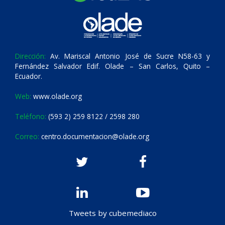
Dirección:
Av. Mariscal Antonio José de Sucre N58-63 y
Fernández Salvador Edif. Olade – San Carlos, Quito –
Ecuador.
Web:
www.olade.org
Teléfono:
(593 2) 259 8122 / 2598 280
Correo:
centro.documentacion@olade.org
Tweets by cubemediaco