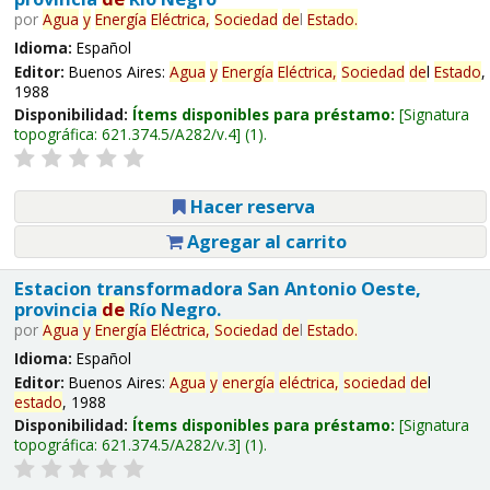
por
Agua
y
Energía
Eléctrica,
Sociedad
de
l
Estado
.
Idioma:
Español
Editor:
Buenos Aires:
Agua
y
Energía
Eléctrica,
Sociedad
de
l
Estado
,
1988
Disponibilidad:
Ítems disponibles para préstamo:
Signatura
topográfica:
621.374.5/A282/v.4
(1).
Hacer reserva
Agregar al carrito
Estacion transformadora San Antonio Oeste,
provincia
de
Río Negro.
por
Agua
y
Energía
Eléctrica,
Sociedad
de
l
Estado
.
Idioma:
Español
Editor:
Buenos Aires:
Agua
y
energía
eléctrica,
sociedad
de
l
estado
, 1988
Disponibilidad:
Ítems disponibles para préstamo:
Signatura
topográfica:
621.374.5/A282/v.3
(1).