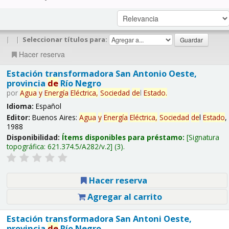
|
|
Seleccionar títulos para:
Hacer reserva
Estación transformadora San Antonio Oeste,
provincia
de
Río Negro
por
Agua
y
Energía
Eléctrica,
Sociedad
de
l
Estado
.
Idioma:
Español
Editor:
Buenos Aires:
Agua
y
Energía
Eléctrica,
Sociedad
de
l
Estado
,
1988
Disponibilidad:
Ítems disponibles para préstamo:
Signatura
topográfica:
621.374.5/A282/v.2
(3).
Hacer reserva
Agregar al carrito
Estación transformadora San Antoni Oeste,
provincia
de
Río Negro