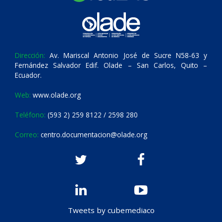
Dirección:
Av. Mariscal Antonio José de Sucre N58-63 y
Fernández Salvador Edif. Olade – San Carlos, Quito –
Ecuador.
Web:
www.olade.org
Teléfono:
(593 2) 259 8122 / 2598 280
Correo:
centro.documentacion@olade.org
Tweets by cubemediaco