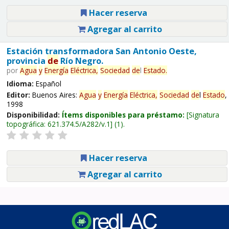
Hacer reserva
Agregar al carrito
Estación transformadora San Antonio Oeste,
provincia
de
Río Negro.
por
Agua
y
Energía
Eléctrica,
Sociedad
de
l
Estado
.
Idioma:
Español
Editor:
Buenos Aires:
Agua
y
Energía
Eléctrica,
Sociedad
de
l
Estado
,
1998
Disponibilidad:
Ítems disponibles para préstamo:
Signatura
topográfica:
621.374.5/A282/v.1
(1).
Hacer reserva
Agregar al carrito