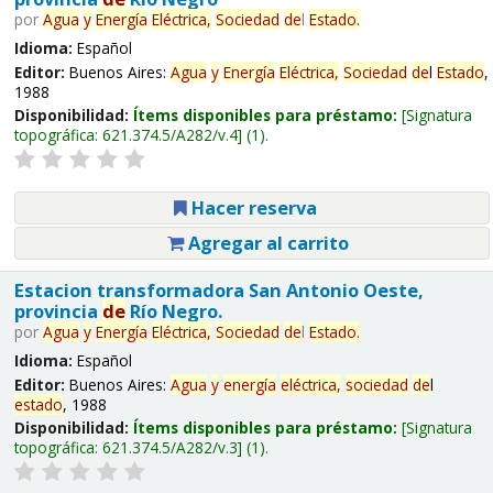
por
Agua
y
Energía
Eléctrica,
Sociedad
de
l
Estado
.
Idioma:
Español
Editor:
Buenos Aires:
Agua
y
Energía
Eléctrica,
Sociedad
de
l
Estado
,
1988
Disponibilidad:
Ítems disponibles para préstamo:
Signatura
topográfica:
621.374.5/A282/v.4
(1).
Hacer reserva
Agregar al carrito
Estacion transformadora San Antonio Oeste,
provincia
de
Río Negro.
por
Agua
y
Energía
Eléctrica,
Sociedad
de
l
Estado
.
Idioma:
Español
Editor:
Buenos Aires:
Agua
y
energía
eléctrica,
sociedad
de
l
estado
, 1988
Disponibilidad:
Ítems disponibles para préstamo:
Signatura
topográfica:
621.374.5/A282/v.3
(1).