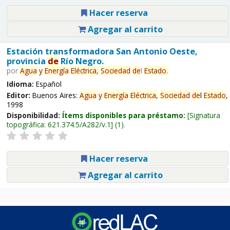
Hacer reserva
Agregar al carrito
Estación transformadora San Antonio Oeste,
provincia
de
Río Negro.
por
Agua
y
Energía
Eléctrica,
Sociedad
de
l
Estado
.
Idioma:
Español
Editor:
Buenos Aires:
Agua
y
Energía
Eléctrica,
Sociedad
de
l
Estado
,
1998
Disponibilidad:
Ítems disponibles para préstamo:
Signatura
topográfica:
621.374.5/A282/v.1
(1).
Hacer reserva
Agregar al carrito