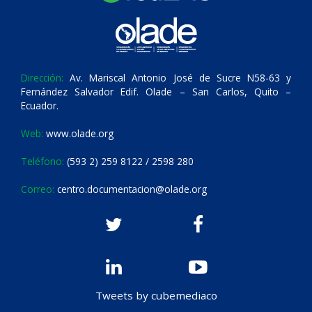
Dirección:
Av. Mariscal Antonio José de Sucre N58-63 y
Fernández Salvador Edif. Olade – San Carlos, Quito –
Ecuador.
Web:
www.olade.org
Teléfono:
(593 2) 259 8122 / 2598 280
Correo:
centro.documentacion@olade.org
Tweets by cubemediaco