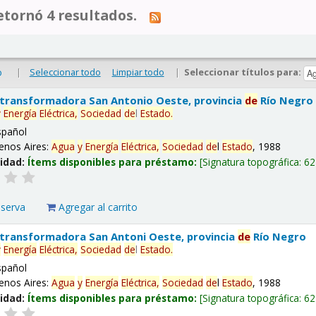
tornó 4 resultados.
|
Seleccionar todo
Limpiar todo
|
Seleccionar títulos para:
o
 transformadora San Antonio Oeste, provincia
de
Río Negro
y
Energía
Eléctrica,
Sociedad
de
l
Estado
.
spañol
enos Aires:
Agua
y
Energía
Eléctrica,
Sociedad
de
l
Estado
, 1988
lidad:
Ítems disponibles para préstamo:
Signatura topográfica:
62
eserva
Agregar al carrito
 transformadora San Antoni Oeste, provincia
de
Río Negro
y
Energía
Eléctrica,
Sociedad
de
l
Estado
.
spañol
enos Aires:
Agua
y
Energía
Eléctrica,
Sociedad
de
l
Estado
, 1988
lidad:
Ítems disponibles para préstamo:
Signatura topográfica:
62