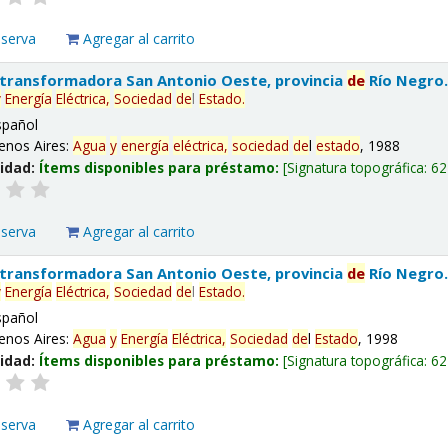
eserva
Agregar al carrito
 transformadora San Antonio Oeste, provincia
de
Río Negro
y
Energía
Eléctrica,
Sociedad
de
l
Estado
.
spañol
enos Aires:
Agua
y
energía
eléctrica,
sociedad
de
l
estado
, 1988
lidad:
Ítems disponibles para préstamo:
Signatura topográfica:
62
eserva
Agregar al carrito
 transformadora San Antonio Oeste, provincia
de
Río Negro
y
Energía
Eléctrica,
Sociedad
de
l
Estado
.
spañol
enos Aires:
Agua
y
Energía
Eléctrica,
Sociedad
de
l
Estado
, 1998
lidad:
Ítems disponibles para préstamo:
Signatura topográfica:
62
eserva
Agregar al carrito