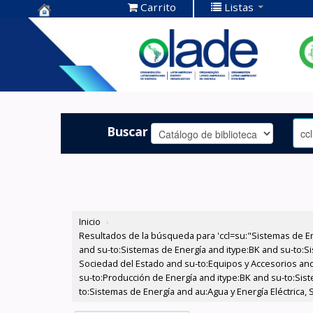
Carrito
Listas
Centro de
Documentación
OLADE -
Buscar
Inicio
›
Resultados de la búsqueda para 'ccl=su:"Sistemas de E
and su-to:Sistemas de Energía and itype:BK and su-to:Si
Sociedad del Estado and su-to:Equipos y Accesorios and
su-to:Producción de Energía and itype:BK and su-to:Sist
to:Sistemas de Energía and au:Agua y Energía Eléctrica,