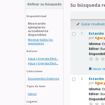
Refinar su búsqueda
Su búsqueda re
Disponibilidad
Mostrando
Quitar resaltad
ejemplares
actualmente
1.
Estación
disponibles
por
Agua
Mostrar todos los
ejemplares
Idioma:
E
Editor:
Bu
Autores
Disponibi
Agua y Energía Eléct...
Agua y Energía Eléct...
Hacer r
Colecciones
2.
Estación
Documentos Externos
por
Agua
Tipos de ítem
Idioma:
E
Libros
Editor:
Bu
Disponibi
Lugares