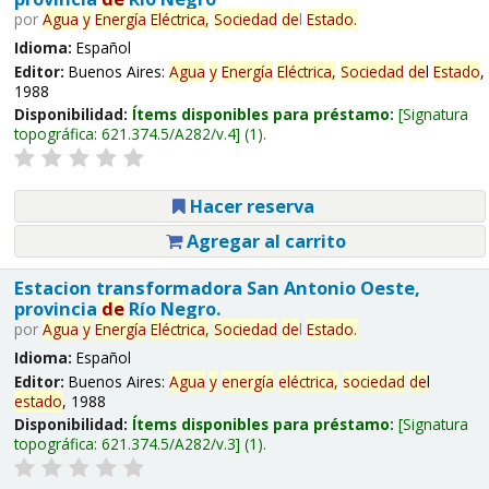
por
Agua
y
Energía
Eléctrica,
Sociedad
de
l
Estado
.
Idioma:
Español
Editor:
Buenos Aires:
Agua
y
Energía
Eléctrica,
Sociedad
de
l
Estado
,
1988
Disponibilidad:
Ítems disponibles para préstamo:
Signatura
topográfica:
621.374.5/A282/v.4
(1).
Hacer reserva
Agregar al carrito
Estacion transformadora San Antonio Oeste,
provincia
de
Río Negro.
por
Agua
y
Energía
Eléctrica,
Sociedad
de
l
Estado
.
Idioma:
Español
Editor:
Buenos Aires:
Agua
y
energía
eléctrica,
sociedad
de
l
estado
, 1988
Disponibilidad:
Ítems disponibles para préstamo:
Signatura
topográfica:
621.374.5/A282/v.3
(1).