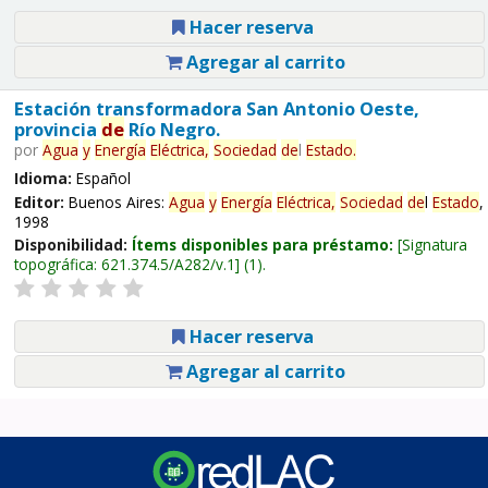
Hacer reserva
Agregar al carrito
Estación transformadora San Antonio Oeste,
provincia
de
Río Negro.
por
Agua
y
Energía
Eléctrica,
Sociedad
de
l
Estado
.
Idioma:
Español
Editor:
Buenos Aires:
Agua
y
Energía
Eléctrica,
Sociedad
de
l
Estado
,
1998
Disponibilidad:
Ítems disponibles para préstamo:
Signatura
topográfica:
621.374.5/A282/v.1
(1).
Hacer reserva
Agregar al carrito