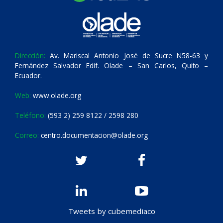
Dirección:
Av. Mariscal Antonio José de Sucre N58-63 y
Fernández Salvador Edif. Olade – San Carlos, Quito –
Ecuador.
Web:
www.olade.org
Teléfono:
(593 2) 259 8122 / 2598 280
Correo:
centro.documentacion@olade.org
Tweets by cubemediaco