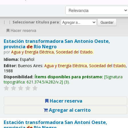
|
|
Seleccionar títulos para:
Hacer reserva
Estación transformadora San Antonio Oeste,
provincia
de
Río Negro
por
Agua
y
Energía
Eléctrica,
Sociedad
de
l
Estado
.
Idioma:
Español
Editor:
Buenos Aires:
Agua
y
Energía
Eléctrica,
Sociedad
de
l
Estado
,
1988
Disponibilidad:
Ítems disponibles para préstamo:
Signatura
topográfica:
621.374.5/A282/v.2
(3).
Hacer reserva
Agregar al carrito
Estación transformadora San Antoni Oeste,
provincia
de
Río Negro