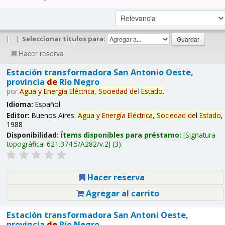
|
|
Seleccionar títulos para:
Hacer reserva
Estación transformadora San Antonio Oeste,
provincia
de
Río Negro
por
Agua
y
Energía
Eléctrica,
Sociedad
de
l
Estado
.
Idioma:
Español
Editor:
Buenos Aires:
Agua
y
Energía
Eléctrica,
Sociedad
de
l
Estado
,
1988
Disponibilidad:
Ítems disponibles para préstamo:
Signatura
topográfica:
621.374.5/A282/v.2
(3).
Hacer reserva
Agregar al carrito
Estación transformadora San Antoni Oeste,
provincia
de
Río Negro