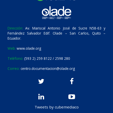
Dirección:
Av. Mariscal Antonio José de Sucre N58-63 y
Fernández Salvador Edif. Olade – San Carlos, Quito –
Ecuador.
Web:
www.olade.org
Teléfono:
(593 2) 259 8122 / 2598 280
Correo:
centro.documentacion@olade.org
Tweets by cubemediaco