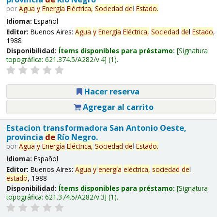
por
Agua
y
Energía
Eléctrica,
Sociedad
de
l
Estado
.
Idioma:
Español
Editor:
Buenos Aires:
Agua
y
Energía
Eléctrica,
Sociedad
de
l
Estado
,
1988
Disponibilidad:
Ítems disponibles para préstamo:
Signatura
topográfica:
621.374.5/A282/v.4
(1).
Hacer reserva
Agregar al carrito
Estacion transformadora San Antonio Oeste,
provincia
de
Río Negro.
por
Agua
y
Energía
Eléctrica,
Sociedad
de
l
Estado
.
Idioma:
Español
Editor:
Buenos Aires:
Agua
y
energía
eléctrica,
sociedad
de
l
estado
, 1988
Disponibilidad:
Ítems disponibles para préstamo:
Signatura
topográfica:
621.374.5/A282/v.3
(1).