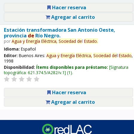
Hacer reserva
Agregar al carrito
Estación transformadora San Antonio Oeste,
provincia
de
Río Negro.
por
Agua
y
Energía
Eléctrica,
Sociedad
de
l
Estado
.
Idioma:
Español
Editor:
Buenos Aires:
Agua
y
Energía
Eléctrica,
Sociedad
de
l
Estado
,
1998
Disponibilidad:
Ítems disponibles para préstamo:
Signatura
topográfica:
621.374.5/A282/v.1
(1).
Hacer reserva
Agregar al carrito