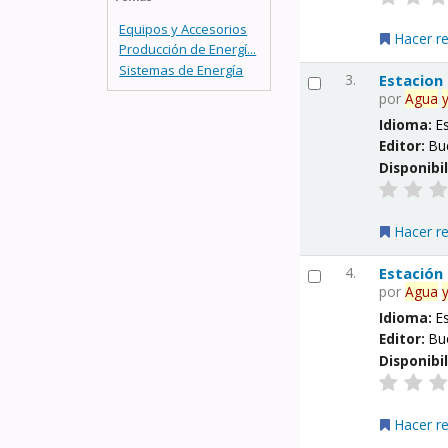
Equipos y Accesorios
Hacer r
Producción de Energí...
Sistemas de Energía
3.
Estacion
por
Agua
Idioma:
E
Editor:
Bu
Disponibi
Hacer r
4.
Estación
por
Agua
Idioma:
E
Editor:
Bu
Disponibi
Hacer r