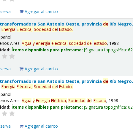
eserva
Agregar al carrito
 transformadora San Antonio Oeste, provincia
de
Río Negro
y
Energía
Eléctrica,
Sociedad
de
l
Estado
.
spañol
enos Aires:
Agua
y
energía
eléctrica,
sociedad
de
l
estado
, 1988
lidad:
Ítems disponibles para préstamo:
Signatura topográfica:
62
eserva
Agregar al carrito
 transformadora San Antonio Oeste, provincia
de
Río Negro
y
Energía
Eléctrica,
Sociedad
de
l
Estado
.
spañol
enos Aires:
Agua
y
Energía
Eléctrica,
Sociedad
de
l
Estado
, 1998
lidad:
Ítems disponibles para préstamo:
Signatura topográfica:
62
eserva
Agregar al carrito