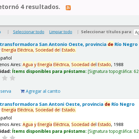
tornó 4 resultados.
|
Seleccionar todo
Limpiar todo
|
Seleccionar títulos para:
o
 transformadora San Antonio Oeste, provincia
de
Río Negro
y
Energía
Eléctrica,
Sociedad
de
l
Estado
.
spañol
enos Aires:
Agua
y
Energía
Eléctrica,
Sociedad
de
l
Estado
, 1988
lidad:
Ítems disponibles para préstamo:
Signatura topográfica:
62
eserva
Agregar al carrito
 transformadora San Antoni Oeste, provincia
de
Río Negro
y
Energía
Eléctrica,
Sociedad
de
l
Estado
.
spañol
enos Aires:
Agua
y
Energía
Eléctrica,
Sociedad
de
l
Estado
, 1988
lidad:
Ítems disponibles para préstamo:
Signatura topográfica:
62