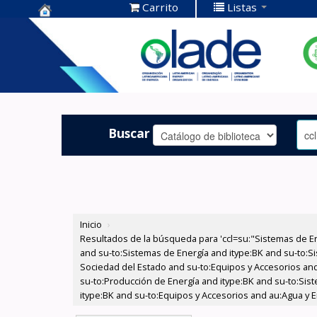
Carrito
Listas
Centro de
Documentación
OLADE -
Buscar
Inicio
›
Resultados de la búsqueda para 'ccl=su:"Sistemas de E
and su-to:Sistemas de Energía and itype:BK and su-to:Si
Sociedad del Estado and su-to:Equipos y Accesorios and
su-to:Producción de Energía and itype:BK and su-to:Sis
itype:BK and su-to:Equipos y Accesorios and au:Agua y En