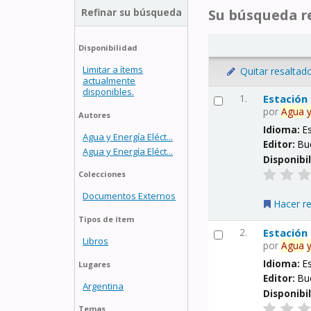
Refinar su búsqueda
Su búsqueda re
Disponibilidad
Limitar a ítems
Quitar resaltad
actualmente
disponibles.
1.
Estación
por
Agua
Autores
Idioma:
E
Agua y Energía Eléct...
Editor:
Bu
Agua y Energía Eléct...
Disponibi
Colecciones
Documentos Externos
Hacer r
Tipos de ítem
2.
Estación
Libros
por
Agua
Idioma:
E
Lugares
Editor:
Bu
Argentina
Disponibi
Temas