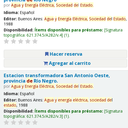
por
Agua
y
Energía
Eléctrica,
Sociedad
de
l
Estado
.
Idioma:
Español
Editor:
Buenos Aires:
Agua
y
Energía
Eléctrica,
Sociedad
de
l
Estado
,
1988
Disponibilidad:
Ítems disponibles para préstamo:
Signatura
topográfica:
621.374.5/A282/v.4
(1).
Hacer reserva
Agregar al carrito
Estacion transformadora San Antonio Oeste,
provincia
de
Río Negro.
por
Agua
y
Energía
Eléctrica,
Sociedad
de
l
Estado
.
Idioma:
Español
Editor:
Buenos Aires:
Agua
y
energía
eléctrica,
sociedad
de
l
estado
, 1988
Disponibilidad:
Ítems disponibles para préstamo:
Signatura
topográfica:
621.374.5/A282/v.3
(1).