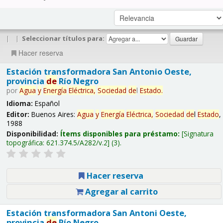
|
|
Seleccionar títulos para:
Hacer reserva
Estación transformadora San Antonio Oeste,
provincia
de
Río Negro
por
Agua
y
Energía
Eléctrica,
Sociedad
de
l
Estado
.
Idioma:
Español
Editor:
Buenos Aires:
Agua
y
Energía
Eléctrica,
Sociedad
de
l
Estado
,
1988
Disponibilidad:
Ítems disponibles para préstamo:
Signatura
topográfica:
621.374.5/A282/v.2
(3).
Hacer reserva
Agregar al carrito
Estación transformadora San Antoni Oeste,
provincia
de
Río Negro