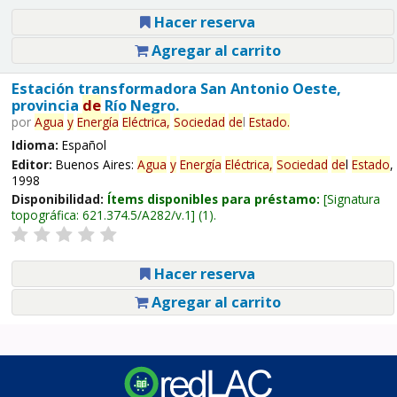
Hacer reserva
Agregar al carrito
Estación transformadora San Antonio Oeste,
provincia
de
Río Negro.
por
Agua
y
Energía
Eléctrica,
Sociedad
de
l
Estado
.
Idioma:
Español
Editor:
Buenos Aires:
Agua
y
Energía
Eléctrica,
Sociedad
de
l
Estado
,
1998
Disponibilidad:
Ítems disponibles para préstamo:
Signatura
topográfica:
621.374.5/A282/v.1
(1).
Hacer reserva
Agregar al carrito