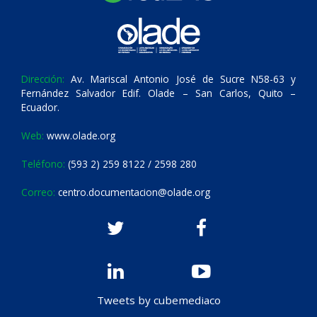
Dirección:
Av. Mariscal Antonio José de Sucre N58-63 y
Fernández Salvador Edif. Olade – San Carlos, Quito –
Ecuador.
Web:
www.olade.org
Teléfono:
(593 2) 259 8122 / 2598 280
Correo:
centro.documentacion@olade.org
Tweets by cubemediaco