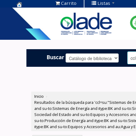
Carrito
Listas
Centro de
Documentación
OLADE -
Buscar
Inicio
›
Resultados de la búsqueda para 'ccl=su:"Sistemas de E
and su-to:Sistemas de Energía and itype:BK and su-to:Si
Sociedad del Estado and su-to:Equipos y Accesorios and
su-to:Producción de Energía and itype:BK and su-to:Sis
itype:BK and su-to:Equipos y Accesorios and au:Agua y En