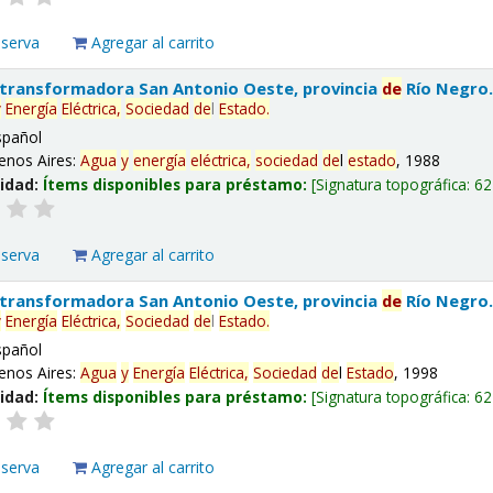
eserva
Agregar al carrito
 transformadora San Antonio Oeste, provincia
de
Río Negro
y
Energía
Eléctrica,
Sociedad
de
l
Estado
.
spañol
enos Aires:
Agua
y
energía
eléctrica,
sociedad
de
l
estado
, 1988
lidad:
Ítems disponibles para préstamo:
Signatura topográfica:
62
eserva
Agregar al carrito
 transformadora San Antonio Oeste, provincia
de
Río Negro
y
Energía
Eléctrica,
Sociedad
de
l
Estado
.
spañol
enos Aires:
Agua
y
Energía
Eléctrica,
Sociedad
de
l
Estado
, 1998
lidad:
Ítems disponibles para préstamo:
Signatura topográfica:
62
eserva
Agregar al carrito