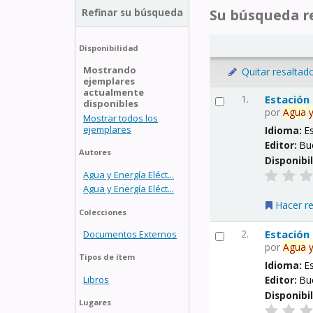
Refinar su búsqueda
Su búsqueda re
Disponibilidad
Mostrando
Quitar resaltad
ejemplares
actualmente
1.
Estación
disponibles
por
Agua
Mostrar todos los
ejemplares
Idioma:
E
Editor:
Bu
Autores
Disponibi
Agua y Energía Eléct...
Agua y Energía Eléct...
Hacer r
Colecciones
2.
Estación
Documentos Externos
por
Agua
Tipos de ítem
Idioma:
E
Libros
Editor:
Bu
Disponibi
Lugares