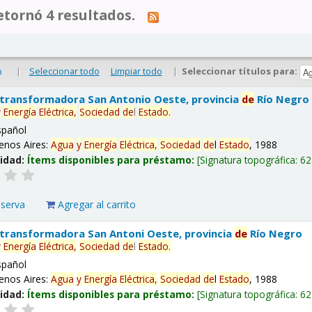
tornó 4 resultados.
|
Seleccionar todo
Limpiar todo
|
Seleccionar títulos para:
o
 transformadora San Antonio Oeste, provincia
de
Río Negro
y
Energía
Eléctrica,
Sociedad
de
l
Estado
.
spañol
enos Aires:
Agua
y
Energía
Eléctrica,
Sociedad
de
l
Estado
, 1988
lidad:
Ítems disponibles para préstamo:
Signatura topográfica:
62
eserva
Agregar al carrito
 transformadora San Antoni Oeste, provincia
de
Río Negro
y
Energía
Eléctrica,
Sociedad
de
l
Estado
.
spañol
enos Aires:
Agua
y
Energía
Eléctrica,
Sociedad
de
l
Estado
, 1988
lidad:
Ítems disponibles para préstamo:
Signatura topográfica:
62