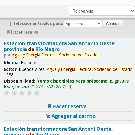
|
|
Seleccionar títulos para:
Hacer reserva
Estación transformadora San Antonio Oeste,
provincia
de
Río Negro
por
Agua
y
Energía
Eléctrica,
Sociedad
de
l
Estado
.
Idioma:
Español
Editor:
Buenos Aires:
Agua
y
Energía
Eléctrica,
Sociedad
de
l
Estado
,
1988
Disponibilidad:
Ítems disponibles para préstamo:
Signatura
topográfica:
621.374.5/A282/v.2
(3).
Hacer reserva
Agregar al carrito
Estación transformadora San Antoni Oeste,
provincia
de
Río Negro