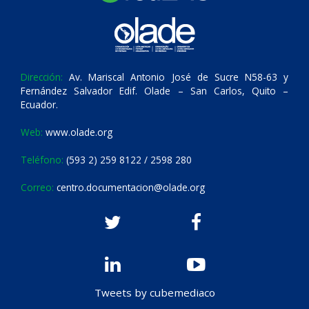
Dirección:
Av. Mariscal Antonio José de Sucre N58-63 y
Fernández Salvador Edif. Olade – San Carlos, Quito –
Ecuador.
Web:
www.olade.org
Teléfono:
(593 2) 259 8122 / 2598 280
Correo:
centro.documentacion@olade.org
Tweets by cubemediaco