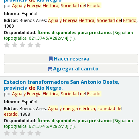
por
Agua
y
Energía
Eléctrica,
Sociedad
de
l
Estado
.
Idioma:
Español
Editor:
Buenos Aires:
Agua
y
Energía
Eléctrica,
Sociedad
de
l
Estado
,
1988
Disponibilidad:
Ítems disponibles para préstamo:
Signatura
topográfica:
621.374.5/A282/v.4
(1).
Hacer reserva
Agregar al carrito
Estacion transformadora San Antonio Oeste,
provincia
de
Río Negro.
por
Agua
y
Energía
Eléctrica,
Sociedad
de
l
Estado
.
Idioma:
Español
Editor:
Buenos Aires:
Agua
y
energía
eléctrica,
sociedad
de
l
estado
, 1988
Disponibilidad:
Ítems disponibles para préstamo:
Signatura
topográfica:
621.374.5/A282/v.3
(1).