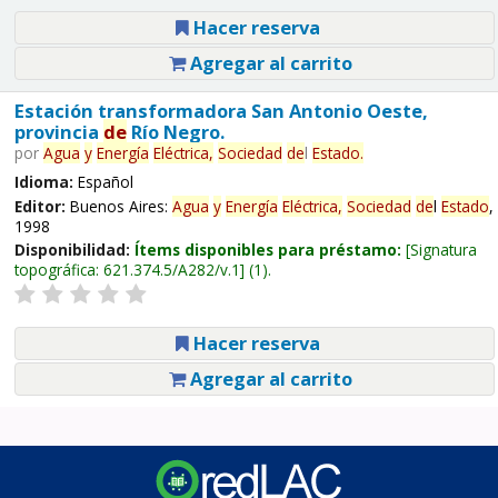
Hacer reserva
Agregar al carrito
Estación transformadora San Antonio Oeste,
provincia
de
Río Negro.
por
Agua
y
Energía
Eléctrica,
Sociedad
de
l
Estado
.
Idioma:
Español
Editor:
Buenos Aires:
Agua
y
Energía
Eléctrica,
Sociedad
de
l
Estado
,
1998
Disponibilidad:
Ítems disponibles para préstamo:
Signatura
topográfica:
621.374.5/A282/v.1
(1).
Hacer reserva
Agregar al carrito