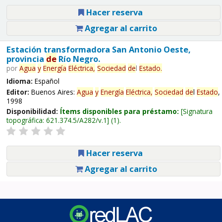
Hacer reserva
Agregar al carrito
Estación transformadora San Antonio Oeste,
provincia
de
Río Negro.
por
Agua
y
Energía
Eléctrica,
Sociedad
de
l
Estado
.
Idioma:
Español
Editor:
Buenos Aires:
Agua
y
Energía
Eléctrica,
Sociedad
de
l
Estado
,
1998
Disponibilidad:
Ítems disponibles para préstamo:
Signatura
topográfica:
621.374.5/A282/v.1
(1).
Hacer reserva
Agregar al carrito