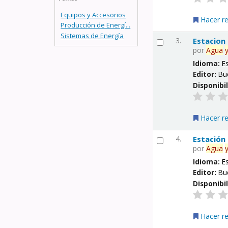
Equipos y Accesorios
Hacer r
Producción de Energí...
Sistemas de Energía
3.
Estacion
por
Agua
Idioma:
E
Editor:
Bu
Disponibi
Hacer r
4.
Estación
por
Agua
Idioma:
E
Editor:
Bu
Disponibi
Hacer r