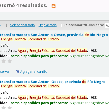
tornó 4 resultados.
|
Seleccionar todo
Limpiar todo
|
Seleccionar títulos para:
o
 transformadora San Antonio Oeste, provincia
de
Río Negro
y
Energía
Eléctrica,
Sociedad
de
l
Estado
.
spañol
enos Aires:
Agua
y
Energía
Eléctrica,
Sociedad
de
l
Estado
, 1988
lidad:
Ítems disponibles para préstamo:
Signatura topográfica:
62
eserva
Agregar al carrito
 transformadora San Antoni Oeste, provincia
de
Río Negro
y
Energía
Eléctrica,
Sociedad
de
l
Estado
.
spañol
enos Aires:
Agua
y
Energía
Eléctrica,
Sociedad
de
l
Estado
, 1988
lidad:
Ítems disponibles para préstamo:
Signatura topográfica:
62