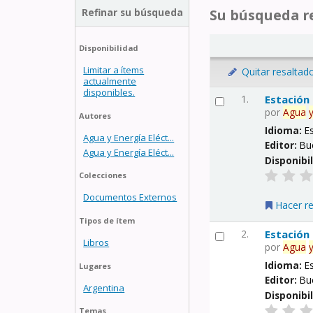
Refinar su búsqueda
Su búsqueda re
Disponibilidad
Limitar a ítems
Quitar resaltad
actualmente
disponibles.
1.
Estación
por
Agua
Autores
Idioma:
E
Agua y Energía Eléct...
Editor:
Bu
Agua y Energía Eléct...
Disponibi
Colecciones
Documentos Externos
Hacer r
Tipos de ítem
2.
Estación
Libros
por
Agua
Idioma:
E
Lugares
Editor:
Bu
Argentina
Disponibi
Temas