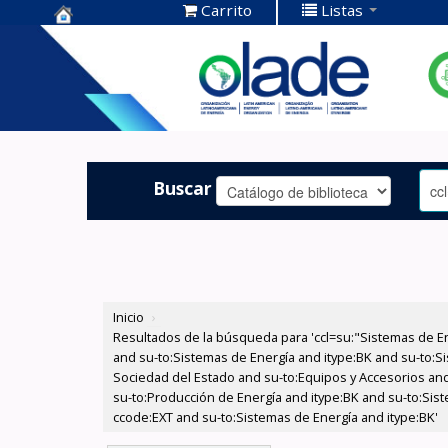
Carrito
Listas
Centro de
Documentación
OLADE -
Buscar
Inicio
›
Resultados de la búsqueda para 'ccl=su:"Sistemas de E
and su-to:Sistemas de Energía and itype:BK and su-to:Si
Sociedad del Estado and su-to:Equipos y Accesorios and
su-to:Producción de Energía and itype:BK and su-to:Sis
ccode:EXT and su-to:Sistemas de Energía and itype:BK'