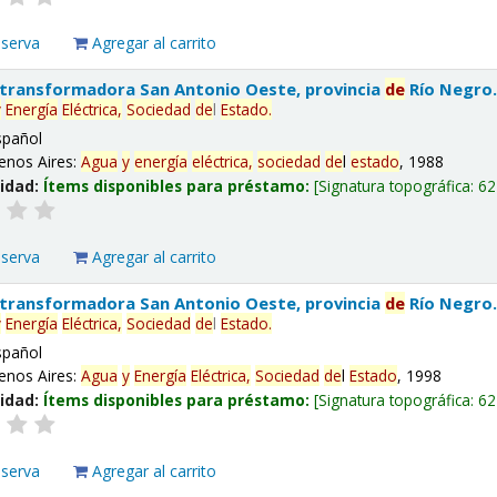
eserva
Agregar al carrito
 transformadora San Antonio Oeste, provincia
de
Río Negro
y
Energía
Eléctrica,
Sociedad
de
l
Estado
.
spañol
enos Aires:
Agua
y
energía
eléctrica,
sociedad
de
l
estado
, 1988
lidad:
Ítems disponibles para préstamo:
Signatura topográfica:
62
eserva
Agregar al carrito
 transformadora San Antonio Oeste, provincia
de
Río Negro
y
Energía
Eléctrica,
Sociedad
de
l
Estado
.
spañol
enos Aires:
Agua
y
Energía
Eléctrica,
Sociedad
de
l
Estado
, 1998
lidad:
Ítems disponibles para préstamo:
Signatura topográfica:
62
eserva
Agregar al carrito