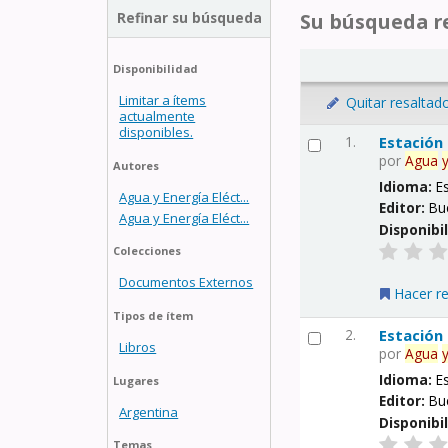
Refinar su búsqueda
Su búsqueda re
Disponibilidad
Limitar a ítems
Quitar resaltad
actualmente
disponibles.
1.
Estación
por
Agua
Autores
Idioma:
E
Agua y Energía Eléct...
Editor:
Bu
Agua y Energía Eléct...
Disponibi
Colecciones
Documentos Externos
Hacer r
Tipos de ítem
2.
Estación
Libros
por
Agua
Idioma:
E
Lugares
Editor:
Bu
Argentina
Disponibi
Temas