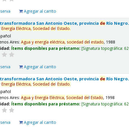
eserva
Agregar al carrito
 transformadora San Antonio Oeste, provincia
de
Río Negro
y
Energía
Eléctrica,
Sociedad
de
l
Estado
.
spañol
enos Aires:
Agua
y
energía
eléctrica,
sociedad
de
l
estado
, 1988
lidad:
Ítems disponibles para préstamo:
Signatura topográfica:
62
eserva
Agregar al carrito
 transformadora San Antonio Oeste, provincia
de
Río Negro
y
Energía
Eléctrica,
Sociedad
de
l
Estado
.
spañol
enos Aires:
Agua
y
Energía
Eléctrica,
Sociedad
de
l
Estado
, 1998
lidad:
Ítems disponibles para préstamo:
Signatura topográfica:
62
eserva
Agregar al carrito