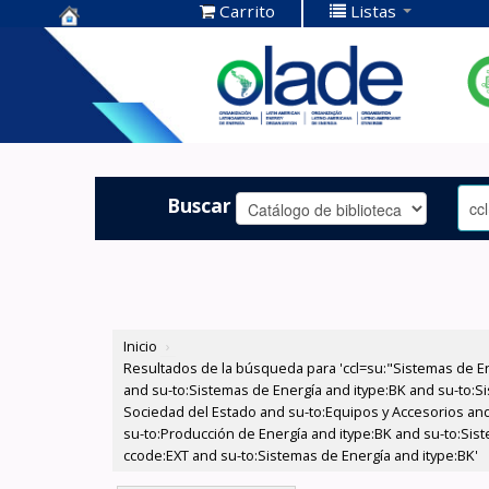
Carrito
Listas
Centro de
Documentación
OLADE -
Buscar
Inicio
›
Resultados de la búsqueda para 'ccl=su:"Sistemas de E
and su-to:Sistemas de Energía and itype:BK and su-to:Si
Sociedad del Estado and su-to:Equipos y Accesorios and
su-to:Producción de Energía and itype:BK and su-to:Sis
ccode:EXT and su-to:Sistemas de Energía and itype:BK'