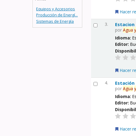
Equipos y Accesorios
Hacer r
Producción de Energí...
Sistemas de Energía
3.
Estacion
por
Agua
Idioma:
E
Editor:
Bu
Disponibi
Hacer r
4.
Estación
por
Agua
Idioma:
E
Editor:
Bu
Disponibi
Hacer r