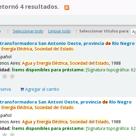
tornó 4 resultados.
|
Seleccionar todo
Limpiar todo
|
Seleccionar títulos para:
o
 transformadora San Antonio Oeste, provincia
de
Río Negro
y
Energía
Eléctrica,
Sociedad
de
l
Estado
.
spañol
enos Aires:
Agua
y
Energía
Eléctrica,
Sociedad
de
l
Estado
, 1988
lidad:
Ítems disponibles para préstamo:
Signatura topográfica:
62
eserva
Agregar al carrito
 transformadora San Antoni Oeste, provincia
de
Río Negro
y
Energía
Eléctrica,
Sociedad
de
l
Estado
.
spañol
enos Aires:
Agua
y
Energía
Eléctrica,
Sociedad
de
l
Estado
, 1988
lidad:
Ítems disponibles para préstamo:
Signatura topográfica:
62