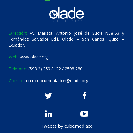
Dirección:
Av. Mariscal Antonio José de Sucre N58-63 y
Fernández Salvador Edif. Olade – San Carlos, Quito –
Ecuador.
Web:
www.olade.org
Teléfono:
(593 2) 259 8122 / 2598 280
Correo:
centro.documentacion@olade.org
Tweets by cubemediaco