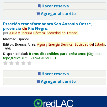
Hacer reserva
Agregar al carrito
Estación transformadora San Antonio Oeste,
provincia
de
Río Negro.
por
Agua
y
Energía
Eléctrica,
Sociedad
de
l
Estado
.
Idioma:
Español
Editor:
Buenos Aires:
Agua
y
Energía
Eléctrica,
Sociedad
de
l
Estado
,
1998
Disponibilidad:
Ítems disponibles para préstamo:
Signatura
topográfica:
621.374.5/A282/v.1
(1).
Hacer reserva
Agregar al carrito