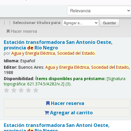
|
|
Seleccionar títulos para:
Hacer reserva
Estación transformadora San Antonio Oeste,
provincia
de
Río Negro
por
Agua
y
Energía
Eléctrica,
Sociedad
de
l
Estado
.
Idioma:
Español
Editor:
Buenos Aires:
Agua
y
Energía
Eléctrica,
Sociedad
de
l
Estado
,
1988
Disponibilidad:
Ítems disponibles para préstamo:
Signatura
topográfica:
621.374.5/A282/v.2
(3).
Hacer reserva
Agregar al carrito
Estación transformadora San Antoni Oeste,
provincia
de
Río Negro