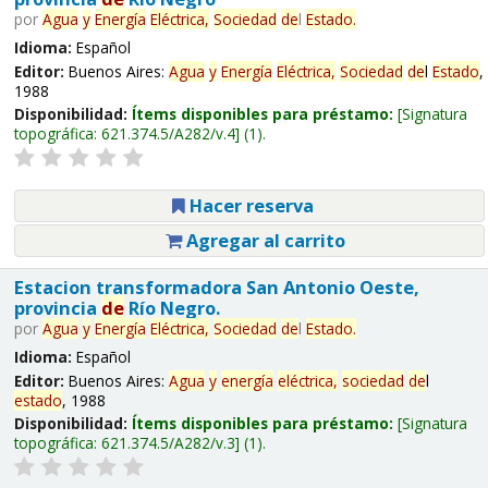
por
Agua
y
Energía
Eléctrica,
Sociedad
de
l
Estado
.
Idioma:
Español
Editor:
Buenos Aires:
Agua
y
Energía
Eléctrica,
Sociedad
de
l
Estado
,
1988
Disponibilidad:
Ítems disponibles para préstamo:
Signatura
topográfica:
621.374.5/A282/v.4
(1).
Hacer reserva
Agregar al carrito
Estacion transformadora San Antonio Oeste,
provincia
de
Río Negro.
por
Agua
y
Energía
Eléctrica,
Sociedad
de
l
Estado
.
Idioma:
Español
Editor:
Buenos Aires:
Agua
y
energía
eléctrica,
sociedad
de
l
estado
, 1988
Disponibilidad:
Ítems disponibles para préstamo:
Signatura
topográfica:
621.374.5/A282/v.3
(1).