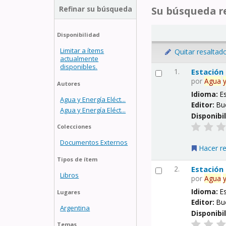
Refinar su búsqueda
Su búsqueda re
Disponibilidad
Limitar a ítems
Quitar resaltad
actualmente
disponibles.
1.
Estación
por
Agua
Autores
Idioma:
E
Agua y Energía Eléct...
Editor:
Bu
Agua y Energía Eléct...
Disponibi
Colecciones
Documentos Externos
Hacer r
Tipos de ítem
2.
Estación
Libros
por
Agua
Idioma:
E
Lugares
Editor:
Bu
Argentina
Disponibi
Temas