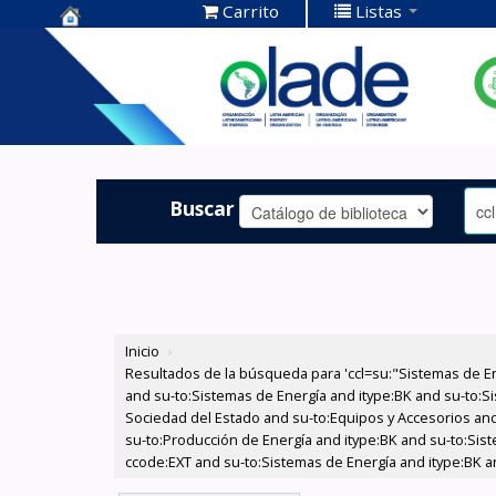
Carrito
Listas
Centro de
Documentación
OLADE -
Buscar
Inicio
›
Resultados de la búsqueda para 'ccl=su:"Sistemas de E
and su-to:Sistemas de Energía and itype:BK and su-to:Si
Sociedad del Estado and su-to:Equipos y Accesorios and
su-to:Producción de Energía and itype:BK and su-to:Sis
ccode:EXT and su-to:Sistemas de Energía and itype:BK an