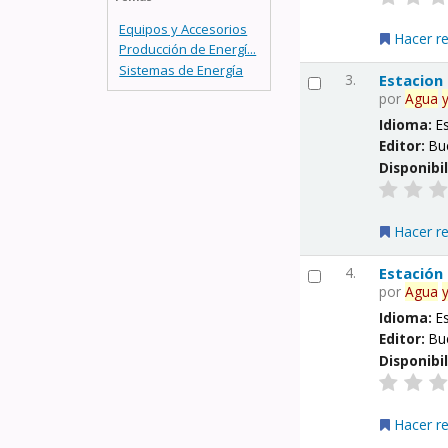
Equipos y Accesorios
Hacer r
Producción de Energí...
Sistemas de Energía
3.
Estacion
por
Agua
Idioma:
E
Editor:
Bu
Disponibi
Hacer r
4.
Estación
por
Agua
Idioma:
E
Editor:
Bu
Disponibi
Hacer r