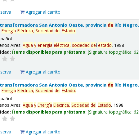
eserva
Agregar al carrito
 transformadora San Antonio Oeste, provincia
de
Río Negro
y
Energía
Eléctrica,
Sociedad
de
l
Estado
.
spañol
enos Aires:
Agua
y
energía
eléctrica,
sociedad
de
l
estado
, 1988
lidad:
Ítems disponibles para préstamo:
Signatura topográfica:
62
eserva
Agregar al carrito
 transformadora San Antonio Oeste, provincia
de
Río Negro
y
Energía
Eléctrica,
Sociedad
de
l
Estado
.
spañol
enos Aires:
Agua
y
Energía
Eléctrica,
Sociedad
de
l
Estado
, 1998
lidad:
Ítems disponibles para préstamo:
Signatura topográfica:
62
eserva
Agregar al carrito