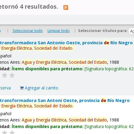
tornó 4 resultados.
|
Seleccionar todo
Limpiar todo
|
Seleccionar títulos para:
o
 transformadora San Antonio Oeste, provincia
de
Río Negro
y
Energía
Eléctrica,
Sociedad
de
l
Estado
.
spañol
enos Aires:
Agua
y
Energía
Eléctrica,
Sociedad
de
l
Estado
, 1988
lidad:
Ítems disponibles para préstamo:
Signatura topográfica:
62
eserva
Agregar al carrito
 transformadora San Antoni Oeste, provincia
de
Río Negro
y
Energía
Eléctrica,
Sociedad
de
l
Estado
.
spañol
enos Aires:
Agua
y
Energía
Eléctrica,
Sociedad
de
l
Estado
, 1988
lidad:
Ítems disponibles para préstamo:
Signatura topográfica:
62