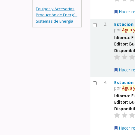
Equipos y Accesorios
Hacer r
Producción de Energí...
Sistemas de Energía
3.
Estacion
por
Agua
Idioma:
E
Editor:
Bu
Disponibi
Hacer r
4.
Estación
por
Agua
Idioma:
E
Editor:
Bu
Disponibi
Hacer r