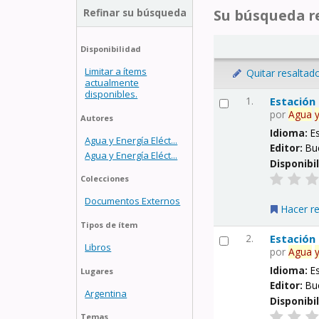
Refinar su búsqueda
Su búsqueda re
Disponibilidad
Limitar a ítems
Quitar resaltad
actualmente
disponibles.
1.
Estación
por
Agua
Autores
Idioma:
E
Agua y Energía Eléct...
Editor:
Bu
Agua y Energía Eléct...
Disponibi
Colecciones
Documentos Externos
Hacer r
Tipos de ítem
2.
Estación
Libros
por
Agua
Idioma:
E
Lugares
Editor:
Bu
Argentina
Disponibi
Temas