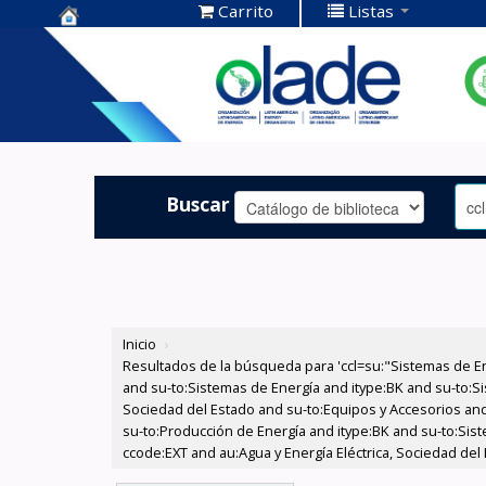
Carrito
Listas
Centro de
Documentación
OLADE -
Buscar
Inicio
›
Resultados de la búsqueda para 'ccl=su:"Sistemas de E
and su-to:Sistemas de Energía and itype:BK and su-to:Si
Sociedad del Estado and su-to:Equipos y Accesorios and
su-to:Producción de Energía and itype:BK and su-to:Sis
ccode:EXT and au:Agua y Energía Eléctrica, Sociedad del