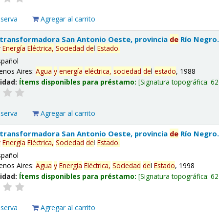
eserva
Agregar al carrito
 transformadora San Antonio Oeste, provincia
de
Río Negro
y
Energía
Eléctrica,
Sociedad
de
l
Estado
.
spañol
enos Aires:
Agua
y
energía
eléctrica,
sociedad
de
l
estado
, 1988
lidad:
Ítems disponibles para préstamo:
Signatura topográfica:
62
eserva
Agregar al carrito
 transformadora San Antonio Oeste, provincia
de
Río Negro
y
Energía
Eléctrica,
Sociedad
de
l
Estado
.
spañol
enos Aires:
Agua
y
Energía
Eléctrica,
Sociedad
de
l
Estado
, 1998
lidad:
Ítems disponibles para préstamo:
Signatura topográfica:
62
eserva
Agregar al carrito