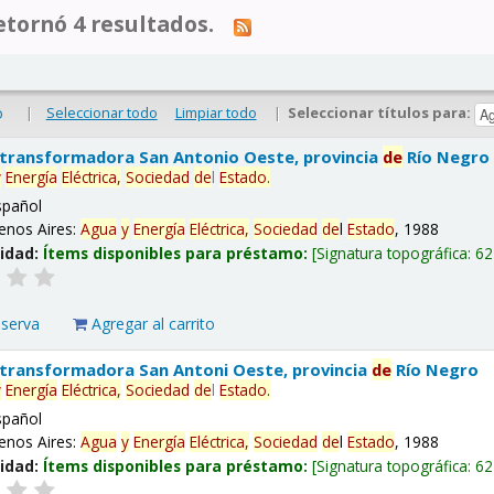
tornó 4 resultados.
|
Seleccionar todo
Limpiar todo
|
Seleccionar títulos para:
o
 transformadora San Antonio Oeste, provincia
de
Río Negro
y
Energía
Eléctrica,
Sociedad
de
l
Estado
.
spañol
enos Aires:
Agua
y
Energía
Eléctrica,
Sociedad
de
l
Estado
, 1988
lidad:
Ítems disponibles para préstamo:
Signatura topográfica:
62
eserva
Agregar al carrito
 transformadora San Antoni Oeste, provincia
de
Río Negro
y
Energía
Eléctrica,
Sociedad
de
l
Estado
.
spañol
enos Aires:
Agua
y
Energía
Eléctrica,
Sociedad
de
l
Estado
, 1988
lidad:
Ítems disponibles para préstamo:
Signatura topográfica:
62