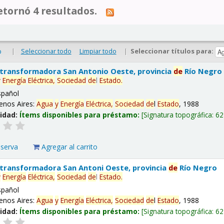
tornó 4 resultados.
|
Seleccionar todo
Limpiar todo
|
Seleccionar títulos para:
o
 transformadora San Antonio Oeste, provincia
de
Río Negro
y
Energía
Eléctrica,
Sociedad
de
l
Estado
.
spañol
enos Aires:
Agua
y
Energía
Eléctrica,
Sociedad
de
l
Estado
, 1988
lidad:
Ítems disponibles para préstamo:
Signatura topográfica:
62
eserva
Agregar al carrito
 transformadora San Antoni Oeste, provincia
de
Río Negro
y
Energía
Eléctrica,
Sociedad
de
l
Estado
.
spañol
enos Aires:
Agua
y
Energía
Eléctrica,
Sociedad
de
l
Estado
, 1988
lidad:
Ítems disponibles para préstamo:
Signatura topográfica:
62