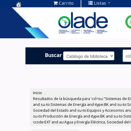
Carrito
Listas
Centro de
Documentación
OLADE -
Buscar
Inicio
›
Resultados de la búsqueda para 'ccl=su:"Sistemas de E
and su-to:Sistemas de Energía and itype:BK and su-to:Si
Sociedad del Estado and su-to:Equipos y Accesorios and
su-to:Producción de Energía and itype:BK and su-to:Sis
ccode:EXT and au:Agua y Energía Eléctrica, Sociedad del