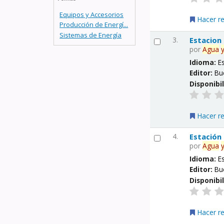
Equipos y Accesorios
Hacer r
Producción de Energí...
Sistemas de Energía
3.
Estacion
por
Agua
Idioma:
E
Editor:
Bu
Disponibi
Hacer r
4.
Estación
por
Agua
Idioma:
E
Editor:
Bu
Disponibi
Hacer r