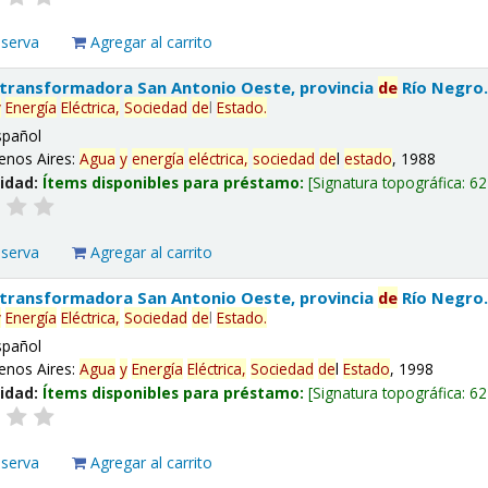
eserva
Agregar al carrito
 transformadora San Antonio Oeste, provincia
de
Río Negro
y
Energía
Eléctrica,
Sociedad
de
l
Estado
.
spañol
enos Aires:
Agua
y
energía
eléctrica,
sociedad
de
l
estado
, 1988
lidad:
Ítems disponibles para préstamo:
Signatura topográfica:
62
eserva
Agregar al carrito
 transformadora San Antonio Oeste, provincia
de
Río Negro
y
Energía
Eléctrica,
Sociedad
de
l
Estado
.
spañol
enos Aires:
Agua
y
Energía
Eléctrica,
Sociedad
de
l
Estado
, 1998
lidad:
Ítems disponibles para préstamo:
Signatura topográfica:
62
eserva
Agregar al carrito