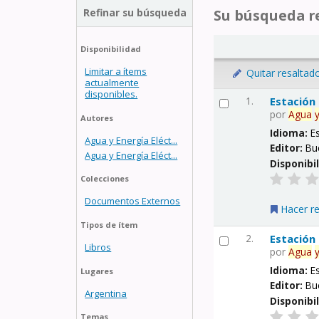
Refinar su búsqueda
Su búsqueda re
Disponibilidad
Limitar a ítems
Quitar resaltad
actualmente
disponibles.
1.
Estación
por
Agua
Autores
Idioma:
E
Agua y Energía Eléct...
Editor:
Bu
Agua y Energía Eléct...
Disponibi
Colecciones
Documentos Externos
Hacer r
Tipos de ítem
2.
Estación
Libros
por
Agua
Idioma:
E
Lugares
Editor:
Bu
Argentina
Disponibi
Temas