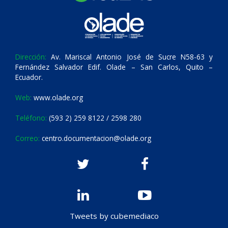
Dirección:
Av. Mariscal Antonio José de Sucre N58-63 y
Fernández Salvador Edif. Olade – San Carlos, Quito –
Ecuador.
Web:
www.olade.org
Teléfono:
(593 2) 259 8122 / 2598 280
Correo:
centro.documentacion@olade.org
Tweets by cubemediaco