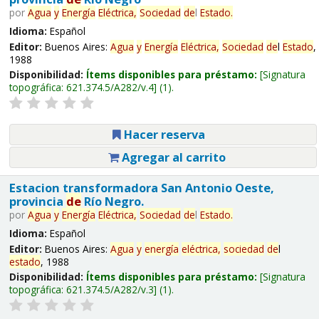
por
Agua
y
Energía
Eléctrica,
Sociedad
de
l
Estado
.
Idioma:
Español
Editor:
Buenos Aires:
Agua
y
Energía
Eléctrica,
Sociedad
de
l
Estado
,
1988
Disponibilidad:
Ítems disponibles para préstamo:
Signatura
topográfica:
621.374.5/A282/v.4
(1).
Hacer reserva
Agregar al carrito
Estacion transformadora San Antonio Oeste,
provincia
de
Río Negro.
por
Agua
y
Energía
Eléctrica,
Sociedad
de
l
Estado
.
Idioma:
Español
Editor:
Buenos Aires:
Agua
y
energía
eléctrica,
sociedad
de
l
estado
, 1988
Disponibilidad:
Ítems disponibles para préstamo:
Signatura
topográfica:
621.374.5/A282/v.3
(1).