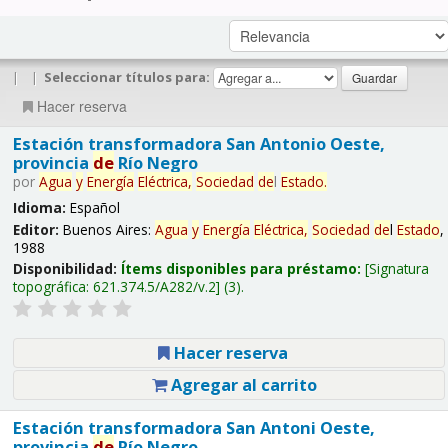
|
|
Seleccionar títulos para:
Hacer reserva
Estación transformadora San Antonio Oeste,
provincia
de
Río Negro
por
Agua
y
Energía
Eléctrica,
Sociedad
de
l
Estado
.
Idioma:
Español
Editor:
Buenos Aires:
Agua
y
Energía
Eléctrica,
Sociedad
de
l
Estado
,
1988
Disponibilidad:
Ítems disponibles para préstamo:
Signatura
topográfica:
621.374.5/A282/v.2
(3).
Hacer reserva
Agregar al carrito
Estación transformadora San Antoni Oeste,
provincia
de
Río Negro