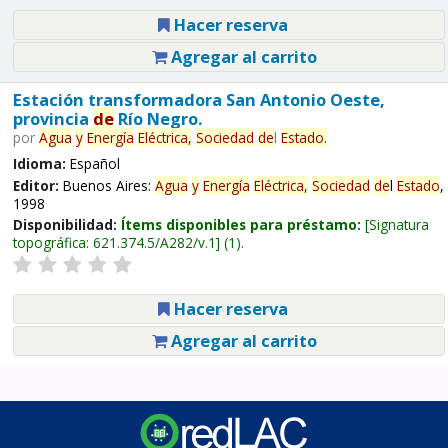
Hacer reserva
Agregar al carrito
Estación transformadora San Antonio Oeste,
provincia
de
Río Negro.
por
Agua
y
Energía
Eléctrica,
Sociedad
de
l
Estado
.
Idioma:
Español
Editor:
Buenos Aires:
Agua
y
Energía
Eléctrica,
Sociedad
de
l
Estado
,
1998
Disponibilidad:
Ítems disponibles para préstamo:
Signatura
topográfica:
621.374.5/A282/v.1
(1).
Hacer reserva
Agregar al carrito